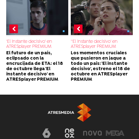
'El instante decisivo' en
''El instante decisivo' en
ATRESplayer PREMIUM
ATRESplayer PREMIUM
El futuro de un país,
Los momentos cruciales
eclipsado con la
que pusieron en jaque a
encrucijada de ETA: el 18
todo un país: 'El instante
de octubre llega 'El
decisivo', estreno el 18 de
instante decisivo' en
octubre en ATRESplayer
ATRESplayer PREMIUM
PREMIUM