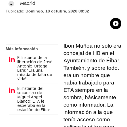
Madrid
Publicado:
Domingo, 18 octubre, 2020 08:32
What
Comp
Ibon Muñoa no sólo era
Más información
concejal de HB en el
El instante de la
Ayuntamiento de Éibar.
liberación de José
Antonio Ortega
También, y sobre todo,
Lara: "Era una
era un hombre que
mirada de falta de
vida"
había trabajado para
El instante del
ETA siempre en la
secuestro de
sombra, básicamente
Miguel Ángel
Blanco: ETA le
como informador. La
esperaba en la
estación de Eibar
información a la que
tenía acceso como
político la utilizó para