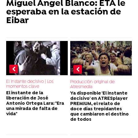
Miguel Ángel Blanco: ETA le
esperaba en la estación de
Eibar
El instante decisivo | Los
Producción original de
momentos clave
Atresmedia
El instante de la
Ya disponible 'El instante
liberación de José
decisivo' en ATRESplayer
Antonio Ortega Lara: "Era
PREMIUM, el relato de
una mirada de falta de
doce días trepidantes
vida"
que cambiaron el destino
de todos