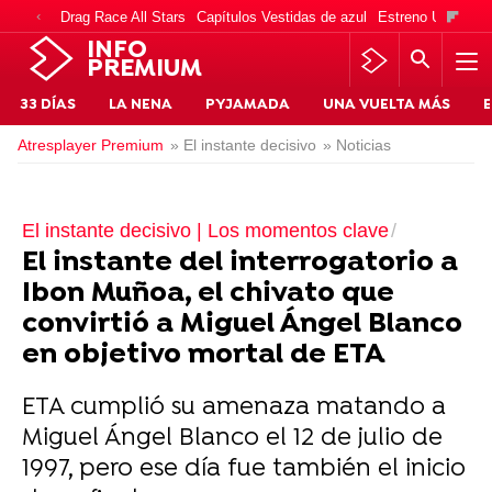
Drag Race All Stars
Capítulos Vestidas de azul
Estreno Una vida
INFO
PREMIUM
33 DÍAS
LA NENA
PYJAMADA
UNA VUELTA MÁS
E
Atresplayer Premium
» El instante decisivo
» Noticias
El instante decisivo | Los momentos clave
El instante del interrogatorio a
Ibon Muñoa, el chivato que
convirtió a Miguel Ángel Blanco
en objetivo mortal de ETA
ETA cumplió su amenaza matando a
Miguel Ángel Blanco el 12 de julio de
1997, pero ese día fue también el inicio