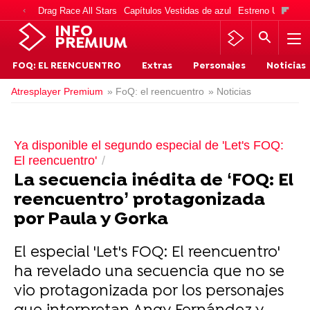
Drag Race All Stars
Capítulos Vestidas de azul
Estreno Una vida
INFO
PREMIUM
FOQ: EL REENCUENTRO
Extras
Personajes
Noticias
Atresplayer Premium
» FoQ: el reencuentro
» Noticias
Ya disponible el segundo especial de 'Let's FOQ:
El reencuentro'
La secuencia inédita de ‘FOQ: El
reencuentro’ protagonizada
por Paula y Gorka
El especial 'Let's FOQ: El reencuentro'
ha revelado una secuencia que no se
vio protagonizada por los personajes