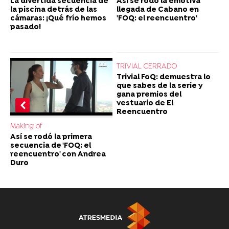
La divertida secuencia de
Así se rodó la emotiva
la piscina detrás de las
llegada de Cabano en
cámaras: ¡Qué frío hemos
'FOQ: el reencuentro'
pasado!
TRIVIAL CERRADO
Trivial FoQ: demuestra lo
que sabes de la serie y
gana premios del
vestuario de El
Reencuentro
Making of
Así se rodó la primera
secuencia de 'FOQ: el
reencuentro' con Andrea
Duro