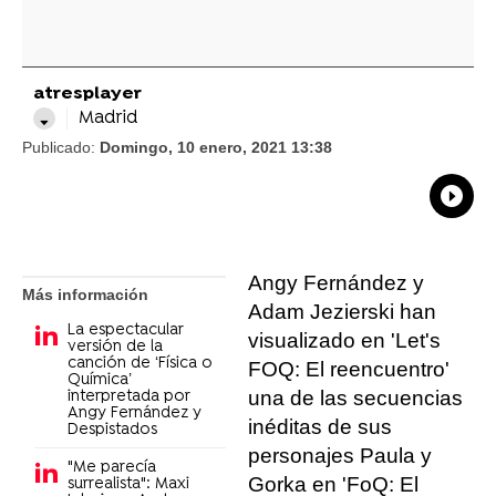
atresplayer
Madrid
Publicado:
Domingo, 10 enero, 2021 13:38
What
Comp
Angy Fernández y
Más información
Adam Jezierski han
La espectacular
visualizado en 'Let's
versión de la
canción de ‘Física o
FOQ: El reencuentro'
Química’
una de las secuencias
interpretada por
Angy Fernández y
inéditas de sus
Despistados
personajes Paula y
"Me parecía
Gorka en 'FoQ: El
surrealista": Maxi