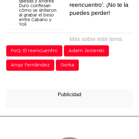
Iglesias y Andrea
reencuentro'. ¡No te la
Duro confiesan
cómo se sintieron
puedes perder!
al grabar el beso
entre Cabano y
Yoli
Más sobre este tema:
FoQ: El reencuentro
Adam Jezierski
Angy Fernández
Gorka