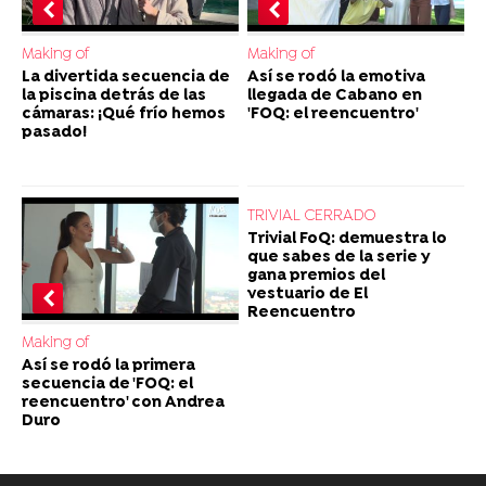
Making of
Making of
La divertida secuencia de
Así se rodó la emotiva
la piscina detrás de las
llegada de Cabano en
cámaras: ¡Qué frío hemos
'FOQ: el reencuentro'
pasado!
TRIVIAL CERRADO
Trivial FoQ: demuestra lo
que sabes de la serie y
gana premios del
vestuario de El
Reencuentro
Making of
Así se rodó la primera
secuencia de 'FOQ: el
reencuentro' con Andrea
Duro