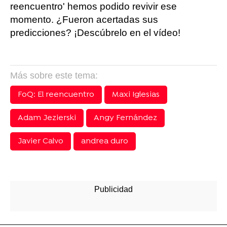
reencuentro' hemos podido revivir ese
momento. ¿Fueron acertadas sus
predicciones? ¡Descúbrelo en el vídeo!
Más sobre este tema:
FoQ: El reencuentro
Maxi Iglesias
Adam Jezierski
Angy Fernández
Javier Calvo
andrea duro