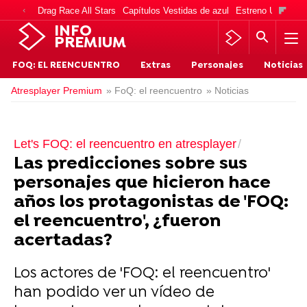
Drag Race All Stars
Capítulos Vestidas de azul
Estreno Una vida
INFO
PREMIUM
FOQ: EL REENCUENTRO
Extras
Personajes
Noticias
Atresplayer Premium
» FoQ: el reencuentro
» Noticias
Let's FOQ: el reencuentro en atresplayer
Las predicciones sobre sus
personajes que hicieron hace
años los protagonistas de 'FOQ:
el reencuentro', ¿fueron
acertadas?
Los actores de 'FOQ: el reencuentro'
han podido ver un vídeo de