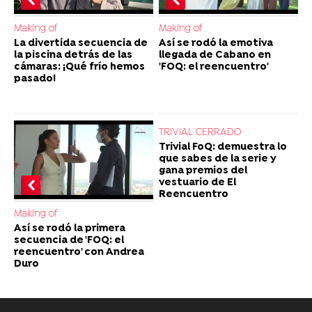
Making of
Making of
La divertida secuencia de
Así se rodó la emotiva
la piscina detrás de las
llegada de Cabano en
cámaras: ¡Qué frío hemos
'FOQ: el reencuentro'
pasado!
TRIVIAL CERRADO
Trivial FoQ: demuestra lo
que sabes de la serie y
gana premios del
vestuario de El
Reencuentro
Making of
Así se rodó la primera
secuencia de 'FOQ: el
reencuentro' con Andrea
Duro