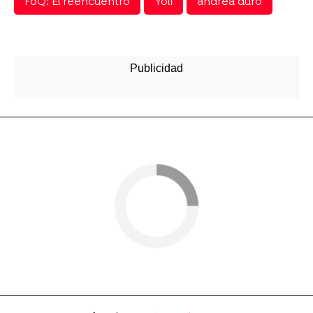
FoQ: El reencuentro
Yoli
andrea duro