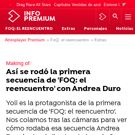
Drag Race All Stars
Capítulos Vestidas de azul
Estreno Una vida
INFO
PREMIUM
FOQ: EL REENCUENTRO
Extras
Personajes
Noticias
Atresplayer Premium
» FoQ: el reencuentro
» Extras
Making of
Así se rodó la primera
secuencia de 'FOQ: el
reencuentro' con Andrea Duro
Yoli es la protagonista de la primera
secuencia de 'FOQ: el reencuentro'.
Nos colamos tras las cámaras para ver
cómo rodaba esa secuencia Andrea