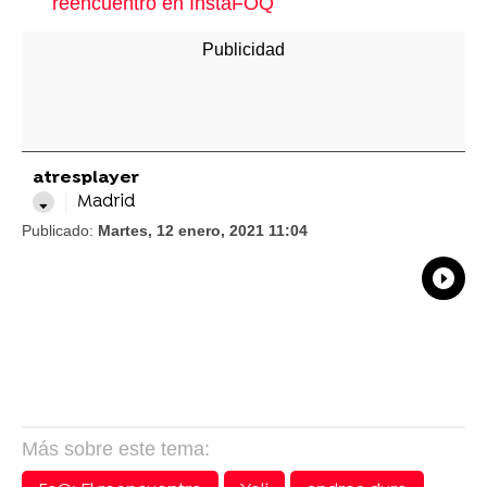
reencuentro en InstaFOQ
atresplayer
Madrid
Publicado:
Martes, 12 enero, 2021 11:04
What
Comp
Más sobre este tema: