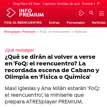
Drag Race All Stars
Capítulos Vestidas de azul
Estreno Una vida
INFO
PREMIUM
FOQ: EL REENCUENTRO
Extras
Personajes
Noticias
Atresplayer Premium
» FoQ: el reencuentro
» Noticias
¡Qué nostalgia!
¿Qué se dirán al volver a verse
en 'FoQ: el reencuentro? La
recordada escena de Cabano y
Olimpia en 'Física o Química'
Maxi Iglesias y Ana Milán estarán 'FoQ:
el reencuentro', la miniserie que
prepara ATRESplayer PREMIUM.