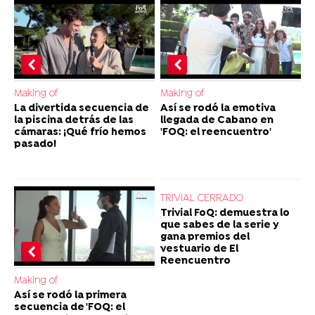
Making of
Making of
La divertida secuencia de
Así se rodó la emotiva
la piscina detrás de las
llegada de Cabano en
cámaras: ¡Qué frío hemos
'FOQ: el reencuentro'
pasado!
TRIVIAL CERRADO
Trivial FoQ: demuestra lo
que sabes de la serie y
gana premios del
vestuario de El
Reencuentro
Making of
Así se rodó la primera
secuencia de 'FOQ: el