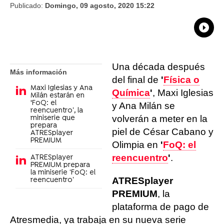
Publicado:
Domingo, 09 agosto, 2020 15:22
What
Comp
Una década después
Más información
del final de
'
Física o
Maxi Iglesias y Ana
Química
'
, Maxi Iglesias
Milán estarán en
'FoQ: el
y Ana Milán se
reencuentro’, la
volverán a meter en la
miniserie que
prepara
piel de César Cabano y
ATRESplayer
PREMIUM
Olimpia en
'
FoQ: el
reencuentro
'
.
ATRESplayer
PREMIUM prepara
la miniserie ‘FoQ: el
ATRESplayer
reencuentro’
PREMIUM
, la
plataforma de pago de
Atresmedia, ya trabaja en su nueva serie