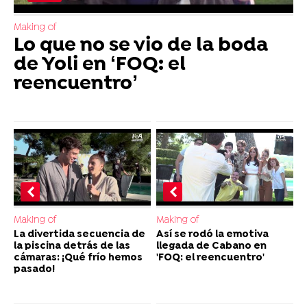
Making of
Lo que no se vio de la boda
de Yoli en ‘FOQ: el
reencuentro’
Making of
Making of
La divertida secuencia de
Así se rodó la emotiva
la piscina detrás de las
llegada de Cabano en
cámaras: ¡Qué frío hemos
'FOQ: el reencuentro'
pasado!