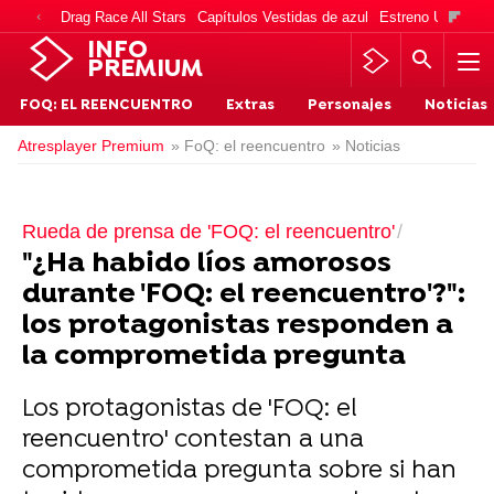
Drag Race All Stars
Capítulos Vestidas de azul
Estreno Una vida
INFO
PREMIUM
FOQ: EL REENCUENTRO
Extras
Personajes
Noticias
Atresplayer Premium
» FoQ: el reencuentro
» Noticias
Rueda de prensa de 'FOQ: el reencuentro'
"¿Ha habido líos amorosos
durante 'FOQ: el reencuentro'?":
los protagonistas responden a
la comprometida pregunta
Los protagonistas de 'FOQ: el
reencuentro' contestan a una
comprometida pregunta sobre si han