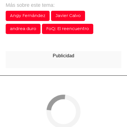
Más sobre este tema:
Angy Fernández
Javier Calvo
andrea duro
FoQ: El reencuentro