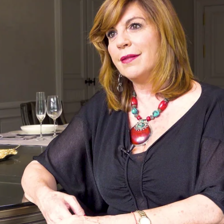
Whatsapp
Facebook
Twitter
Flipboa
 y secretos, la información y la lealtad