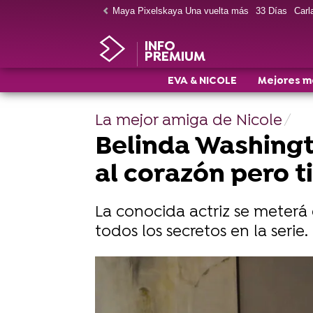
Maya Pixelskaya Una vuelta más
33 Días
Carla
INFO
PREMIUM
EVA & NICOLE
Mejores 
La mejor amiga de Nicole
Belinda Washingt
al corazón pero t
La conocida actriz se meterá 
todos los secretos en la serie.
Belén Rueda es Nicole: “De repente
Andrés Velencoso es Manuel en Eva