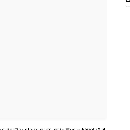
L
ra de Renata a lo largo de Eva y Nicole?
A