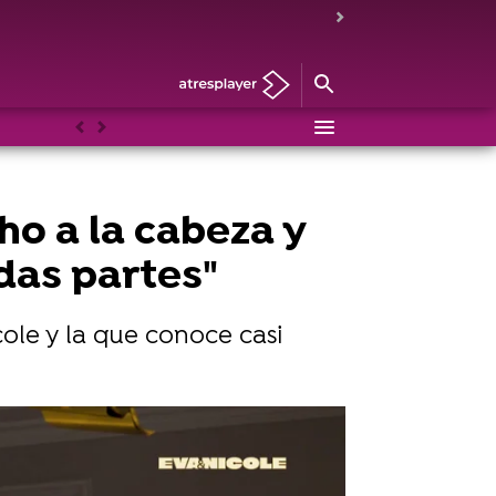
Anterior
Siguiente
o a la cabeza y
das partes"
cole y la que conoce casi
s lo que va a hacer"