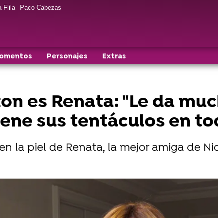
 Flila
Paco Cabezas
momentos
Personajes
Extras
on es Renata: "Le da much
iene sus tentáculos en to
en la piel de Renata, la mejor amiga de Ni
 aparecerá Eva y pondrá su vida patas arriba”
 y Nicole: "Es un personaje bastante ambiguo. No sabe