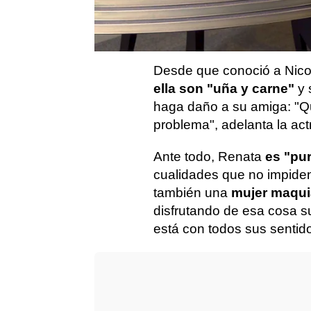
son bienes muy preciados.
Belinda Washington
en
E
esos valores.
Desde que conoció a Nicol
ella son "uña y carne"
y 
haga daño a su amiga: "Q
problema", adelanta la actr
Ante todo, Renata
es "pur
cualidades que no impiden
también una
mujer maquia
disfrutando de esa cosa su
está con todos sus sentido