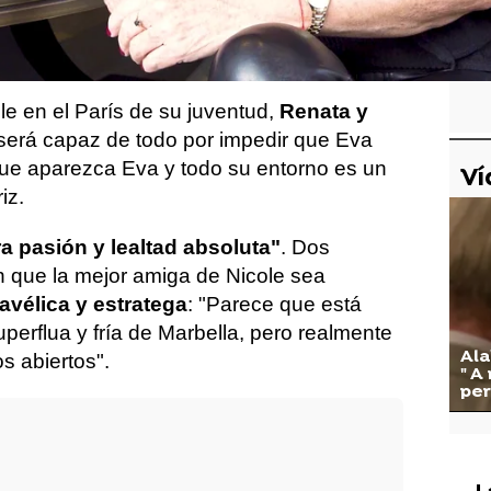
 Renata, el personaje que interpreta
va y Nicole
, es quien mejor representa
e en el París de su juventud,
Renata y
será capaz de todo por impedir que Eva
ue aparezca Eva y todo su entorno es un
Ví
iz.
a pasión y lealtad absoluta"
. Dos
 que la mejor amiga de Nicole sea
vélica y estratega
: "Parece que está
perflua y fría de Marbella, pero realmente
Ala
s abiertos".
" A
per