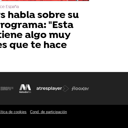
ace España
s habla sobre su
programa: "Esta
tiene algo muy
es que te hace
ítica de cookies
Cond. de participación