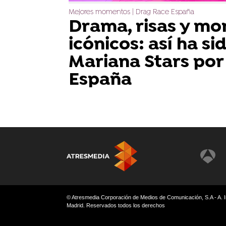
Mejores momentos | Drag Race España
Drama, risas y m
icónicos: así ha si
Mariana Stars por
España
© Atresmedia Corporación de Medios de Comunicación, S.A - A. I
Madrid. Reservados todos los derechos