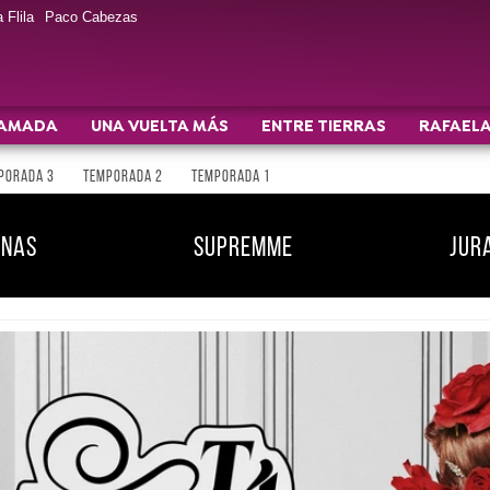
 Flila
Paco Cabezas
AMADA
UNA VUELTA MÁS
ENTRE TIERRAS
RAFAELA
PORADA 3
TEMPORADA 2
TEMPORADA 1
INAS
SUPREMME
JUR