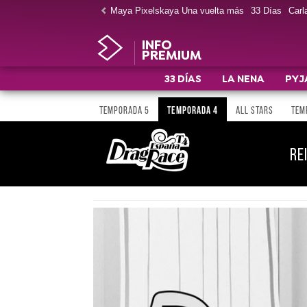
Maya Pixelskaya Una vuelta más
33 Días
Carla
INFO
PREMIUM
33 DÍAS
LA NENA
PYJ
TEMPORADA 5
TEMPORADA 4
ALL STARS
TEM
RE