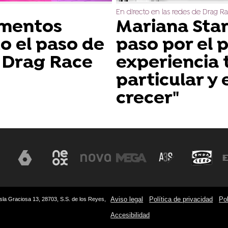
En directo en las redes de Drag R
omentos
Mariana Star
do el paso de
paso por el 
 Drag Race
experiencia 
particular y 
crecer"
Aviso legal
Política de privacidad
Pol
sla Graciosa 13, 28703, S.S. de los Reyes,
Accesibilidad