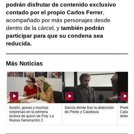
podrán disfrutar de contenido exclusivo
contado por el propio Carlos Ferrer
,
acompañado por más personajes desde
dentro de la cárcel, y
también podrán
participar para que su condena sea
reducida.
Más Noticias
Ilusión, ganas y muchas
García dimite tras la detención
Prieto e
sorpresas en la primera
de Prieto y Calatrava
Calatrava
lectura de guion de Foq: La
detenid
Nueva Generación 2