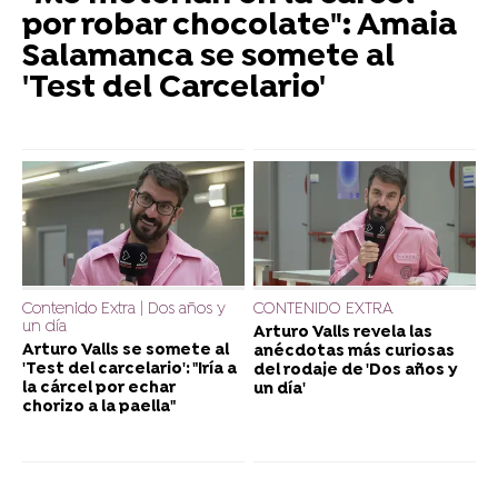
por robar chocolate": Amaia
Salamanca se somete al
'Test del Carcelario'
Contenido Extra | Dos años y
CONTENIDO EXTRA
un día
Arturo Valls revela las
Arturo Valls se somete al
anécdotas más curiosas
'Test del carcelario': "Iría a
del rodaje de 'Dos años y
la cárcel por echar
un día'
chorizo a la paella"