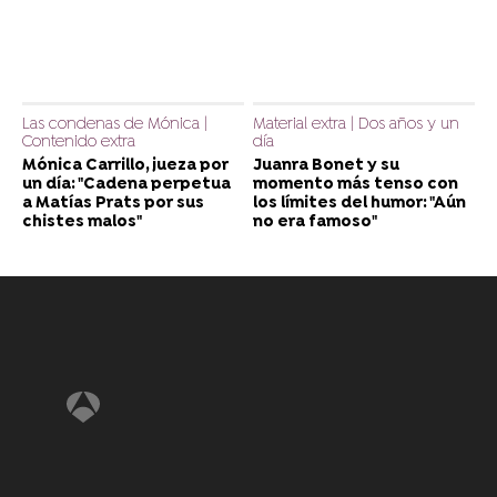
Las condenas de Mónica |
Material extra | Dos años y un
Contenido extra
día
Mónica Carrillo, jueza por
Juanra Bonet y su
un día: "Cadena perpetua
momento más tenso con
a Matías Prats por sus
los límites del humor: "Aún
chistes malos"
no era famoso"