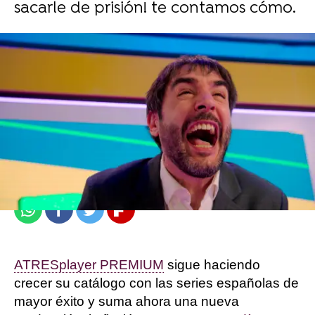
sacarle de prisión! te contamos cómo.
atresplayer
Madrid
Publicado:
14 de junio de 2022, 13:05
Whatsapp
Facebook
Twitter
Flipboard
ATRESplayer PREMIUM
sigue haciendo
crecer su catálogo con las series españolas de
mayor éxito y suma ahora una nueva