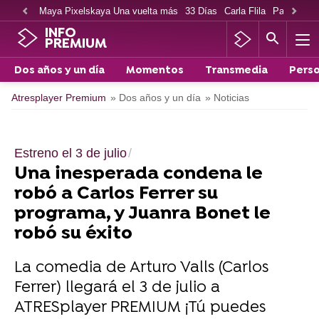
Maya Pixelskaya Una vuelta más
33 Días
Carla Flila
Paco Cabe
INFO
PREMIUM
Dos años y un día
Momentos
Transmedia
Perso
Atresplayer Premium
» Dos años y un día
» Noticias
Estreno el 3 de julio
Una inesperada condena le
robó a Carlos Ferrer su
programa, y Juanra Bonet le
robó su éxito
La comedia de Arturo Valls (Carlos
Ferrer) llegará el 3 de julio a
ATRESplayer PREMIUM ¡Tú puedes