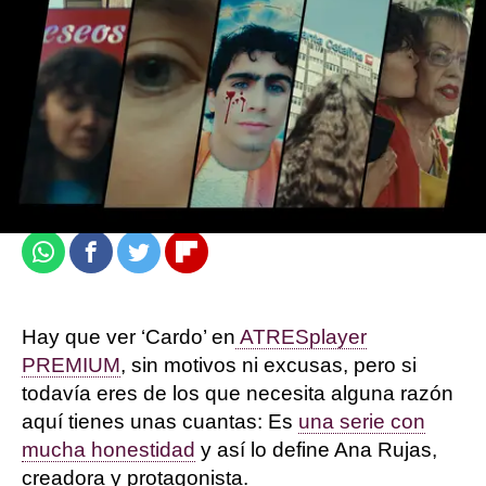
atresplayer
Madrid
Actualizado:
27 de octubre de 2022, 11:45
Publicado:
06 de noviembre de 2021, 10:57
Whatsapp
Facebook
Twitter
Flipboard
Hay que ver ‘Cardo’ en
ATRESplayer
PREMIUM
, sin motivos ni excusas, pero si
todavía eres de los que necesita alguna razón
aquí tienes unas cuantas: Es
una serie con
mucha honestidad
y así lo define Ana Rujas,
creadora y protagonista.