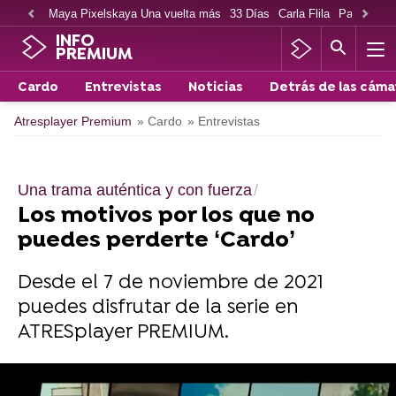
Maya Pixelskaya Una vuelta más
33 Días
Carla Flila
Paco Cabe
INFO
PREMIUM
Cardo
Entrevistas
Noticias
Detrás de las cáma
Atresplayer Premium
» Cardo
» Entrevistas
Una trama auténtica y con fuerza
Los motivos por los que no
puedes perderte ‘Cardo’
Desde el 7 de noviembre de 2021
puedes disfrutar de la serie en
ATRESplayer PREMIUM.