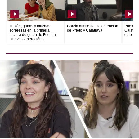
Ilusión, ganas y muchas
García dimite tras la detención
Prieto e
sorpresas en la primera
de Prieto y Calatrava
Calatrava
lectura de guion de Foq: La
detenid
Nueva Generación 2
Una reflexión sobre el vacío y la soledad de
toda una generación completa. Como anima
Aitor González: “Solo prueba a mirarlo”.
Ana Telenti