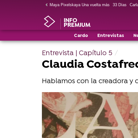
Maya Pixelskaya Una vuelta más
33 Días
Carla
INFO
PREMIUM
Cardo
Entrevistas
N
Entrevista | Capítulo 5
Claudia Costafre
Hablamos con la creadora y di