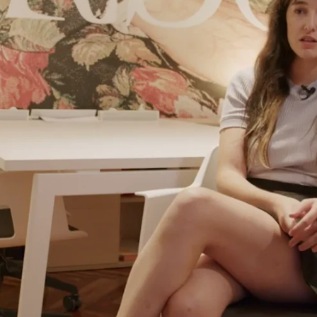
Whatsapp
Facebook
Twitter
Flipboa
cuarto capítulo: así ha sido
Cardo
para
amos con la
creadora y directora
sobre
ie.
a, retrataba la mirada de muchas mujeres,
n a lograrlo y amplían el universo desde