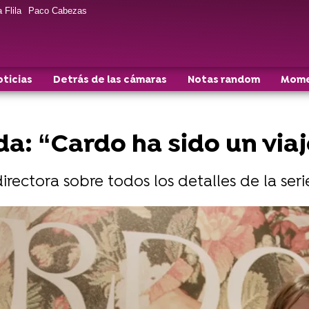
 Flila
Paco Cabezas
oticias
Detrás de las cámaras
Notas random
Mome
da: “Cardo ha sido un via
rectora sobre todos los detalles de la seri