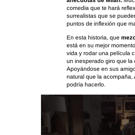
anécdotas de Milán.
Much
comedia que te hará refl
surrealistas que se pueden 
puntos de inflexión que ma
En esta historia, que
mezcl
está en su mejor momento
vida y rodar una película 
un inesperado giro que la d
Apoyándose en sus amigos 
natural que la acompaña, 
podría hacerlo.