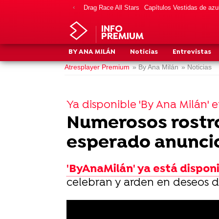
Drag Race All Stars
Capítulos Vestidas de azu
INFO
PREMIUM
BY ANA MILÁN
Noticias
Entrevistas
Atresplayer Premium
» By Ana Milán
» Noticias
Ya disponible 'By Ana Milán'
Numerosos rostros
esperado anuncio
'ByAnaMilán' ya está dispo
celebran y arden en deseos de