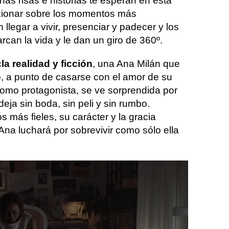
as risas e historias te esperan en esta
exionar sobre los momentos más
llegar a vivir, presenciar y padecer y los
rcan la vida y le dan un giro de 360º.
a realidad y ficción
, una Ana Milán que
, a punto de casarse con el amor de su
como protagonista, se ve sorprendida por
eja sin boda, sin peli y sin rumbo.
más fieles, su carácter y la gracia
Ana luchará por sobrevivir como sólo ella