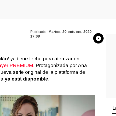
Publicado:
Martes, 20 octubre, 2020
17:08
Whatsap
Compart
Fac
lán’
ya tiene fecha para aterrizar en
ayer PREMIUM
. Protagonizada por Ana
nueva serie original de la plataforma de
ia
ya está disponible
.
L