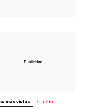
p
ir
ebook
Twitter
Linkedin
Flipboard
as más vistas
Lo último