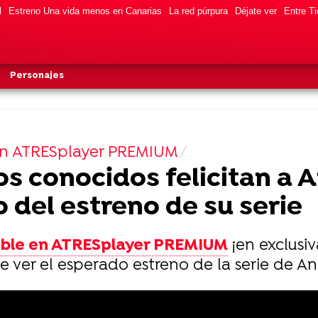
l
Estreno Una vida menos en Canarias
La red púrpura
Déjate ver
Entre Ti
Personajes
 en ATRESplayer PREMIUM
 conocidos felicitan a A
 del estreno de su serie
nible en ATRESplayer PREMIUM
¡en exclusiv
 ver el esperado estreno de la serie de An