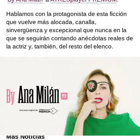
Hablamos con la protagonista de esta ficción
que vuelve más alocada, canalla,
sinvergüenza y excepcional que nunca en la
que se seguirán contando anécdotas reales de
la actriz y, también, del resto del elenco.
La propia actriz confiesa que: "En By Ana Milán
se mezcla un poco la vida real con la ficción", y
es que el reparto ya es una piña. Milán cuenta
como los actores se han hecho tan amigos y
están tan unidos que "cosas q nos pasan en la
vida real nos la llevamos a la serie, un poco
loco todo"
Más Noticias