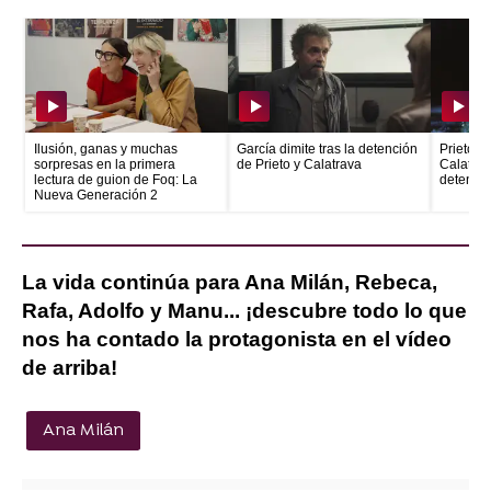
Ilusión, ganas y muchas
García dimite tras la detención
Prieto e
sorpresas en la primera
de Prieto y Calatrava
Calatrava
lectura de guion de Foq: La
detenid
Nueva Generación 2
La vida continúa para Ana Milán, Rebeca,
Rafa, Adolfo y Manu... ¡descubre todo lo que
nos ha contado la protagonista en el vídeo
de arriba!
Ana Milán