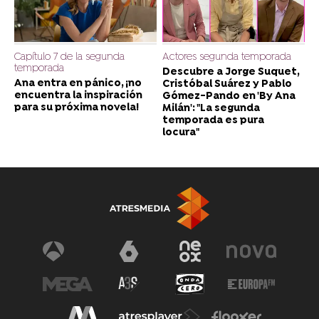
Capítulo 7 de la segunda
Actores segunda temporada
temporada
Descubre a Jorge Suquet,
Ana entra en pánico, ¡no
Cristóbal Suárez y Pablo
encuentra la inspiración
Gómez-Pando en 'By Ana
para su próxima novela!
Milán': "La segunda
temporada es pura
locura"