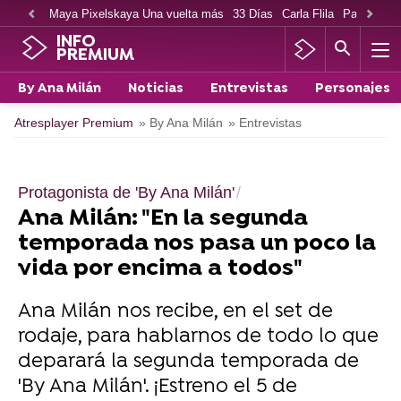
Maya Pixelskaya Una vuelta más
33 Días
Carla Flila
Paco Cabe
INFO
PREMIUM
By Ana Milán
Noticias
Entrevistas
Personajes
Atresplayer Premium
» By Ana Milán
» Entrevistas
Protagonista de 'By Ana Milán'
Ana Milán: "En la segunda
temporada nos pasa un poco la
vida por encima a todos"
Ana Milán nos recibe, en el set de
rodaje, para hablarnos de todo lo que
deparará la segunda temporada de
'By Ana Milán'. ¡Estreno el 5 de