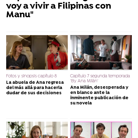
voy a vivir a Filipinas con
Manu"
Fotos y sinopsis capítulo 8
Capítulo 7 segunda temporada
'By Ana MIlán'
La abuela de Ana regresa
Ana Milán, desesperada y
del más allá para hacerla
en blanco ante la
dudar de sus decisiones
inminente publicación de
su novela