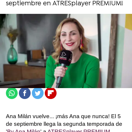
septiembre en ATRESplayer PREMIUM!
atresplayer
Madrid
Actualizado:
30 de agosto de 2021, 12:57
Publicado:
30 de agosto de 2021, 12:55
Whatsapp
Facebook
Twitter
Flipboard
Ana Milán vuelve... ¡más Ana que nunca! El 5
de septiembre llega la segunda temporada de
'
By Ana Milán
' a
ATRESplayer PREMIUM
.