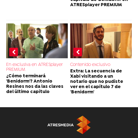
ATRESplayer PREMIUM
En exclusiva en ATRESplayer
Contenido exclusivo
PREMIUM
Extra: La secuencia de
¿Cómo terminará
Xabi visitando a un
'Benidorm'? Antonio
notario que no pudiste
Resines nos da las claves
ver en el capítulo 7 de
del último capítulo
'Benidorm'