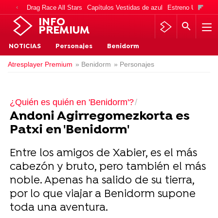
Drag Race All Stars
Capítulos Vestidas de azul
Estreno Una vida
INFO
PREMIUM
NOTICIAS
Personajes
Benidorm
Atresplayer Premium
» Benidorm
» Personajes
¿Quién es quién en 'Benidorm'?
Andoni Agirregomezkorta es
Patxi en 'Benidorm'
Entre los amigos de Xabier, es el más
cabezón y bruto, pero también el más
noble. Apenas ha salido de su tierra,
por lo que viajar a Benidorm supone
toda una aventura.