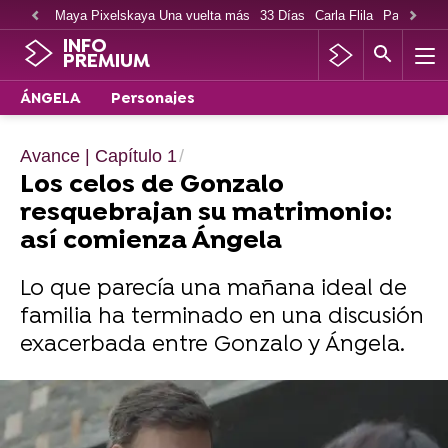
Maya Pixelskaya Una vuelta más
33 Días
Carla Flila
Paco Cabe
INFO
PREMIUM
ÁNGELA
Personajes
Avance | Capítulo 1
Los celos de Gonzalo
resquebrajan su matrimonio:
así comienza Ángela
Lo que parecía una mañana ideal de
familia ha terminado en una discusión
exacerbada entre Gonzalo y Ángela.
Los motivos para no perderte Ángela:
"Explora la fragilidad de la mente"