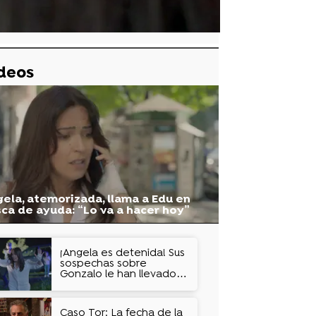
deos
ela, atemorizada, llama a Edu en
ca de ayuda: “Lo va a hacer hoy”
¡Ángela es detenida! Sus
sospechas sobre
Gonzalo le han llevado a
amenazarle con un
arpón
Caso Tor: La fecha de la