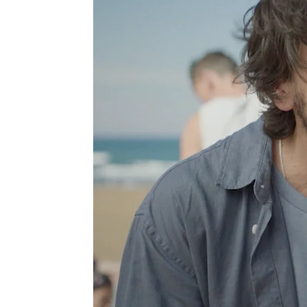
Roberto Fernández Ferreira
Publicado:
21 de julio de 2024, 17:09
Lo que comenzó como u
resultando en algo que
va
que quedaron, él se dio cu
de
Ángela
. De hecho, qui