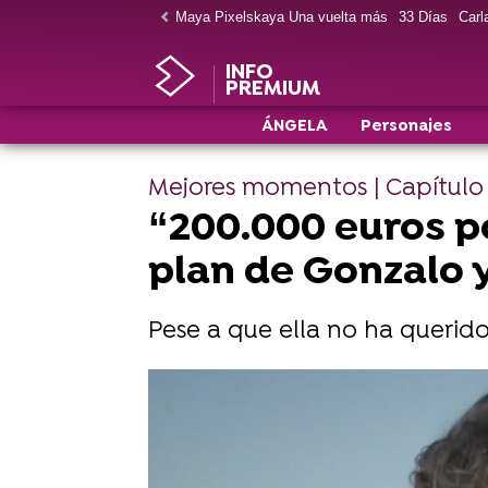
Maya Pixelskaya Una vuelta más
33 Días
Carla
INFO
PREMIUM
ÁNGELA
Personajes
Mejores momentos | Capítulo
“200.000 euros p
plan de Gonzalo 
Pese a que ella no ha querido
Disfruta del segundo capítulo de