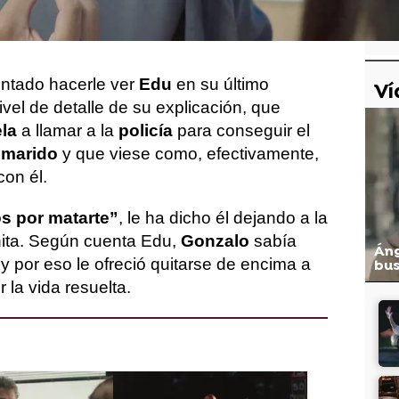
orque, según él, le contrató para
matar a
entado hacerle ver
Edu
en su último
Ví
ivel de detalle de su explicación, que
ela
a llamar a la
policía
para conseguir el
u marido
y que viese como, efectivamente,
con él.
os por matarte”
, le ha dicho él dejando a la
ita. Según cuenta Edu,
Gonzalo
sabía
Áng
o
y por eso le ofreció quitarse de encima a
bus
 la vida resuelta.