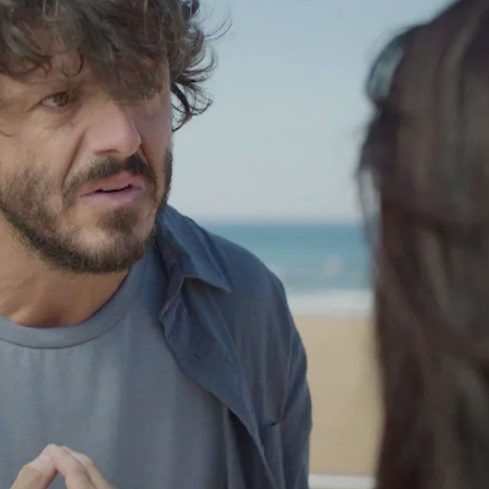
Whatsapp
Facebook
Twitter
Flipboa
n
encuentro casual
ha terminado
 mucho más allá
. Desde la primera vez
enta de todo al ver las marcas en el cuello
zá el motivo por el que sabe qué tipo de