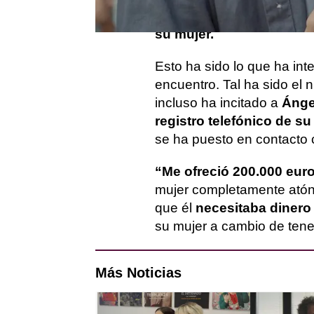
persona es
Gonzalo
es p
su mujer.
Esto ha sido lo que ha int
encuentro. Tal ha sido el n
incluso ha incitado a
Áng
registro telefónico de s
se ha puesto en contacto 
“Me ofreció 200.000 eur
mujer completamente atón
que él
necesitaba diner
su mujer a cambio de tener
Más Noticias