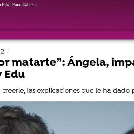
 Flila
Paco Cabezas
 2
or matarte”: Ángela, imp
y Edu
 creerle, las explicaciones que le ha dad
 Ángela en atresplayer