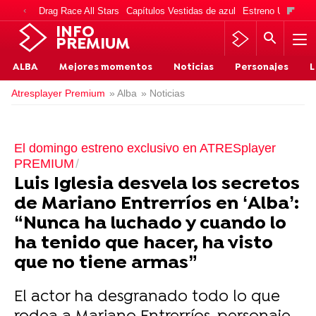
Drag Race All Stars
Capítulos Vestidas de azul
Estreno Una vida
INFO
PREMIUM
ALBA
Mejores momentos
Noticias
Personajes
L
Atresplayer Premium
» Alba
» Noticias
El domingo estreno exclusivo en ATRESplayer
PREMIUM
Luis Iglesia desvela los secretos
de Mariano Entrerríos en ‘Alba’:
“Nunca ha luchado y cuando lo
ha tenido que hacer, ha visto
que no tiene armas”
El actor ha desgranado todo lo que