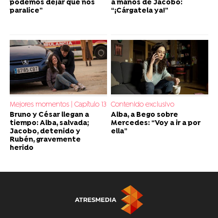
podemos dejar que nos
a manos de Jacobo:
paralice”
“¡Cárgatela ya!”
Mejores momentos | Capítulo 13
Contenido exclusivo
Bruno y César llegan a
Alba, a Bego sobre
tiempo: Alba, salvada;
Mercedes: “Voy a ir a por
Jacobo, detenido y
ella”
Rubén, gravemente
herido