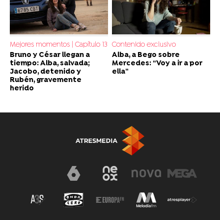
Mejores momentos | Capítulo 13
Contenido exclusivo
Bruno y César llegan a
Alba, a Bego sobre
tiempo: Alba, salvada;
Mercedes: “Voy a ir a por
Jacobo, detenido y
ella”
Rubén, gravemente
herido