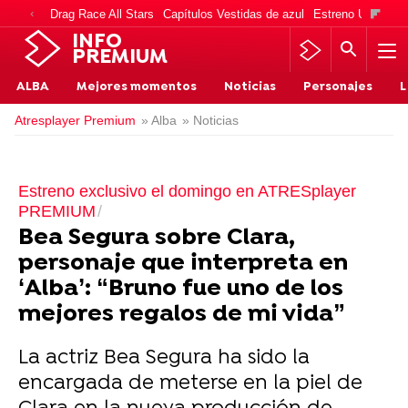
Drag Race All Stars
Capítulos Vestidas de azul
Estreno Una vida
INFO
PREMIUM
ALBA
Mejores momentos
Noticias
Personajes
L
Atresplayer Premium
» Alba
» Noticias
Estreno exclusivo el domingo en ATRESplayer
PREMIUM
Bea Segura sobre Clara,
personaje que interpreta en
‘Alba’: “Bruno fue uno de los
mejores regalos de mi vida”
La actriz Bea Segura ha sido la
encargada de meterse en la piel de