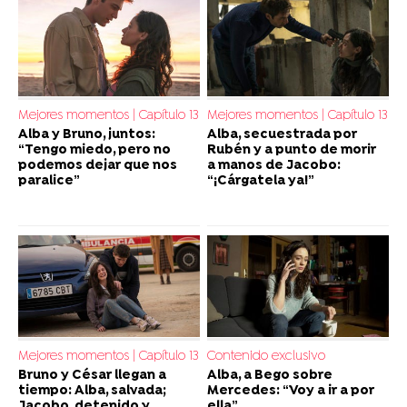
Mejores momentos | Capítulo 13
Mejores momentos | Capítulo 13
Alba y Bruno, juntos:
Alba, secuestrada por
“Tengo miedo, pero no
Rubén y a punto de morir
podemos dejar que nos
a manos de Jacobo:
paralice”
“¡Cárgatela ya!”
Mejores momentos | Capítulo 13
Contenido exclusivo
Bruno y César llegan a
Alba, a Bego sobre
tiempo: Alba, salvada;
Mercedes: “Voy a ir a por
Jacobo, detenido y
ella”