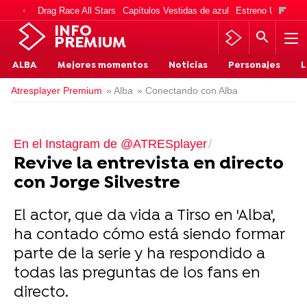
Drag Race All Stars
Capítulos Vestidas de azul
Estreno Una vida
INFO
PREMIUM
ALBA
Mejores momentos
Noticias
Personajes
L
Atresplayer Premium
» Alba
» Conectando con Alba
En el Instagram de @ATRESplayer
Revive la entrevista en directo
con Jorge Silvestre
El actor, que da vida a Tirso en 'Alba',
ha contado cómo está siendo formar
parte de la serie y ha respondido a
todas las preguntas de los fans en
directo.