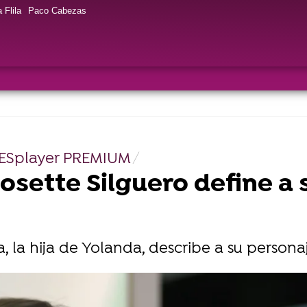
 Flila
Paco Cabezas
RESplayer PREMIUM
osette Silguero define a
a, la hija de Yolanda, describe a su persona