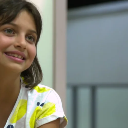
Whatsapp
Facebook
Twitter
Flipboa
 original de ATRESMEDIA TV para el prime
este domingo en exclusiva a