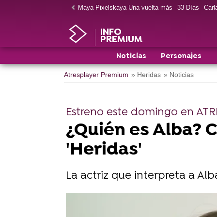
Maya Pixelskaya Una vuelta más
33 Días
Carla
INFO
PREMIUM
Noticias
Personajes
Atresplayer Premium
» Heridas
» Noticias
Estreno este domingo en AT
¿Quién es Alba? C
'Heridas'
La actriz que interpreta a Alb