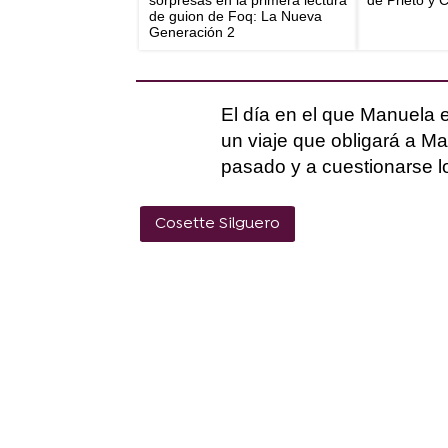
sorpresas en la primera lectura
de Prieto y 
de guion de Foq: La Nueva
Generación 2
El día en el que Manuela
un viaje que obligará a M
pasado y a cuestionarse lo
Cosette Silguero