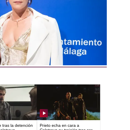
 las que están de paso como ella.
lba, una niña de siete años que nunca
sayuno. Su madre, Yolanda, trabaja de
duerme de día. El novio de ella, Lucho,
idar a una niña que no es suya. La casa es
orarios. Alba, como puede, asiste al
n nada en el estómago.
e tras la detención
Prieto echa en cara a