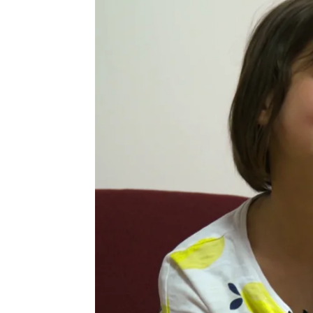
Carlota Galdón
Madrid
Publicado:
12 de abril de 2022, 13:04
'Heridas'
, la nueva serie
time de Antena 3,
llegará 
ATRESplayer PREMIUM
.