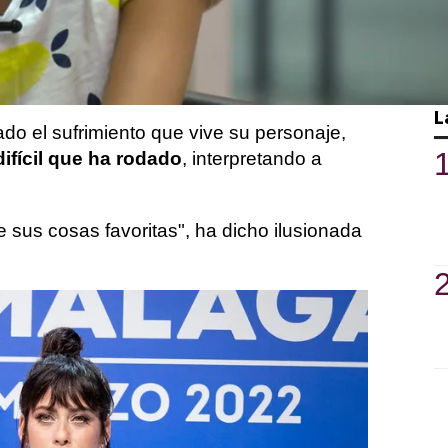
ada por
Adriana Ugarte
,
María León y
terpreta a Alba, la hija de Yolanda e
L
ado el sufrimiento que vive su personaje,
ifícil que ha rodado
, interpretando a
de sus cosas favoritas", ha dicho ilusionada
 vive sola en una cabaña donde estudia
 los 28 años, su vida gira en torno a las