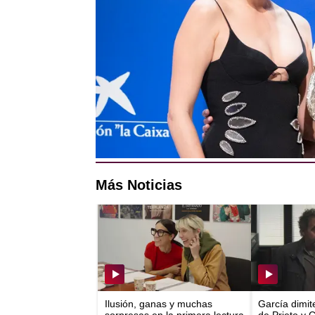
aves, las que viven allí y
A pocos kilómetros vive A
tiene quién le haga el de
noche como pole dancer y 
no está por la labor de cu
un desorden de objetos y h
colegio, muchas veces si
Más Noticias
Ilusión, ganas y muchas
García dimit