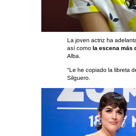
La serie está
protagoniz
Cosette Silguero
quien in
hijastra de Lucho.
La joven actriz ha adelant
así como
la escena más d
Alba.
"Le he copiado la libreta 
Silguero.
Así es 'Heridas'
Manuela es una joven que
los humedales andaluces. A