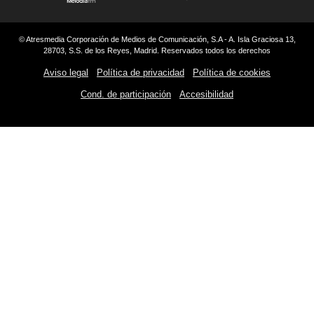
© Atresmedia Corporación de Medios de Comunicación, S.A - A. Isla Graciosa 13,
28703, S.S. de los Reyes, Madrid. Reservados todos los derechos
Aviso legal
Política de privacidad
Política de cookies
Cond. de participación
Accesibilidad