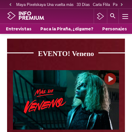
Maya Pixelskaya Una vuelta más
33 Días
Carla Flila
Paco Cabe
INFO
PREMIUM
Entrevistas
Paca la Piraña, ¿dígame?
Personajes
EVENTO! Veneno