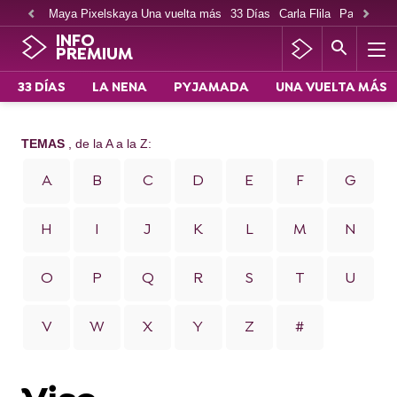
Maya Pixelskaya Una vuelta más
33 Días
Carla Flila
Paco Cabe
INFO
PREMIUM
33 DÍAS
LA NENA
PYJAMADA
UNA VUELTA MÁS
TEMAS
, de la A a la Z:
A
B
C
D
E
F
G
H
I
J
K
L
M
N
O
P
Q
R
S
T
U
V
W
X
Y
Z
#