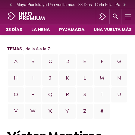
Maya Pixelskaya Una vuelta más
33 Días
Carla Flila
Paco Cabe
INFO
PREMIUM
33 DÍAS
LA NENA
PYJAMADA
UNA VUELTA MÁS
TEMAS
, de la A a la Z:
A
B
C
D
E
F
G
H
I
J
K
L
M
N
O
P
Q
R
S
T
U
V
W
X
Y
Z
#