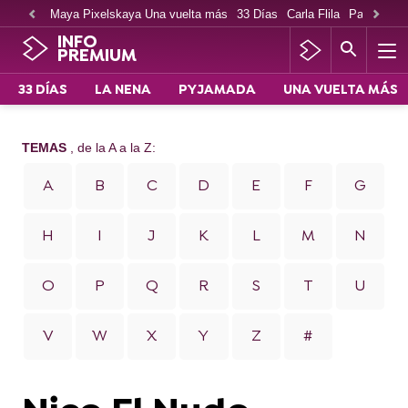
Maya Pixelskaya Una vuelta más
33 Días
Carla Flila
Paco Cabe
INFO
PREMIUM
33 DÍAS
LA NENA
PYJAMADA
UNA VUELTA MÁS
TEMAS
, de la A a la Z:
A
B
C
D
E
F
G
H
I
J
K
L
M
N
O
P
Q
R
S
T
U
V
W
X
Y
Z
#