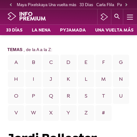
Maya Pixelskaya Una vuelta más
33 Días
Carla Flila
Paco Cabe
INFO
PREMIUM
33 DÍAS
LA NENA
PYJAMADA
UNA VUELTA MÁS
TEMAS
, de la A a la Z:
A
B
C
D
E
F
G
H
I
J
K
L
M
N
O
P
Q
R
S
T
U
V
W
X
Y
Z
#