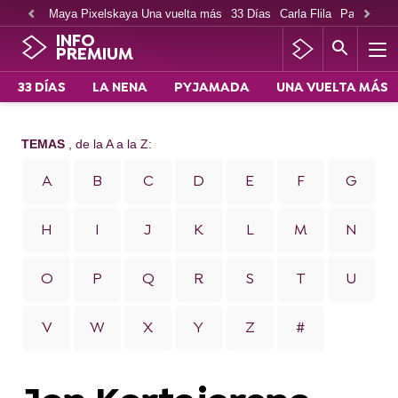
Maya Pixelskaya Una vuelta más
33 Días
Carla Flila
Paco Cabe
INFO
PREMIUM
33 DÍAS
LA NENA
PYJAMADA
UNA VUELTA MÁS
TEMAS
, de la A a la Z:
A
B
C
D
E
F
G
H
I
J
K
L
M
N
O
P
Q
R
S
T
U
V
W
X
Y
Z
#