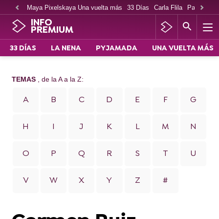
Maya Pixelskaya Una vuelta más
33 Días
Carla Flila
Paco Cabe
INFO
PREMIUM
33 DÍAS
LA NENA
PYJAMADA
UNA VUELTA MÁS
TEMAS
, de la A a la Z:
A
B
C
D
E
F
G
H
I
J
K
L
M
N
O
P
Q
R
S
T
U
V
W
X
Y
Z
#