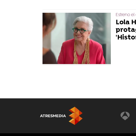
Estreno e
Lola 
prota
'Histo