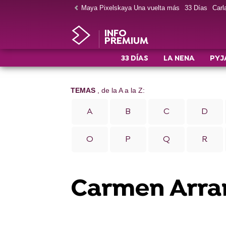
Maya Pixelskaya Una vuelta más
33 Días
Carla
INFO
PREMIUM
33 DÍAS
LA NENA
PYJ
TEMAS
, de la A a la Z:
A
B
C
D
O
P
Q
R
Carmen Arra