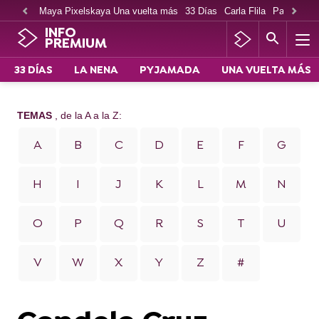
Maya Pixelskaya Una vuelta más
33 Días
Carla Flila
Paco Cabe
INFO
PREMIUM
33 DÍAS
LA NENA
PYJAMADA
UNA VUELTA MÁS
TEMAS
, de la A a la Z:
A
B
C
D
E
F
G
H
I
J
K
L
M
N
O
P
Q
R
S
T
U
V
W
X
Y
Z
#