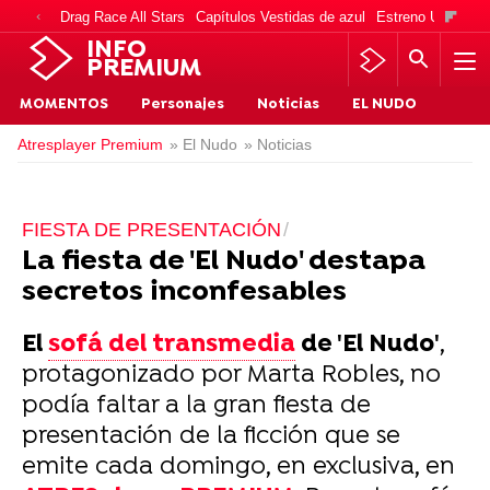
Drag Race All Stars
Capítulos Vestidas de azul
Estreno Una vida
INFO
PREMIUM
MOMENTOS
Personajes
Noticias
EL NUDO
Atresplayer Premium
» El Nudo
» Noticias
FIESTA DE PRESENTACIÓN
La fiesta de 'El Nudo' destapa
secretos inconfesables
El
sofá del transmedia
de 'El Nudo'
,
protagonizado por Marta Robles, no
podía faltar a la gran fiesta de
presentación de la ficción que se
emite cada domingo, en exclusiva, en