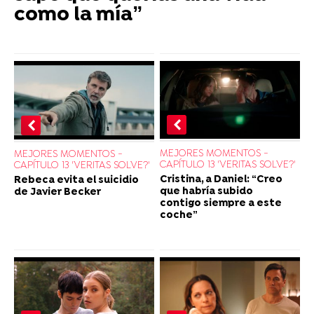
como la mía”
MEJORES MOMENTOS -
MEJORES MOMENTOS -
CAPÍTULO 13 'VERITAS SOLVE?'
CAPÍTULO 13 'VERITAS SOLVE?'
Cristina, a Daniel: “Creo
Rebeca evita el suicidio
que habría subido
de Javier Becker
contigo siempre a este
coche”