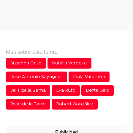
Más sobre este tema:
Susanna Griso
Natalia Verbeke
José Antonio Sayagués
Iñaki Miramón
Jalis de la Serna
Eva Rufo
Berta Galo
Jose de la Torre
Robert González