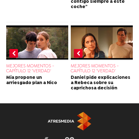
contigo siempre a este
coche”
MEJORES MOMENTOS -
MEJORES MOMENTOS -
CAPÍTULO 12 'VERDAD'
CAPÍTULO 12 'VERDAD'
Daniel pide explicaciones
Mía propone un
a Rebeca sobre su
arriesgado plan a Nico
caprichosa decisión