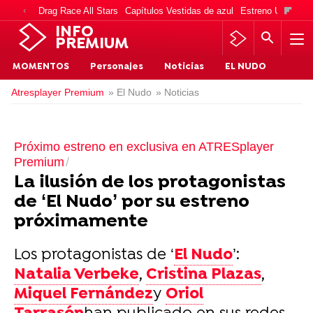
Drag Race All Stars
Capítulos Vestidas de azul
Estreno Una vida
INFO
PREMIUM
MOMENTOS
Personajes
Noticias
EL NUDO
Atresplayer Premium
» El Nudo
» Noticias
Próximo estreno en exclusiva en ATRESplayer
Premium
La ilusión de los protagonistas
de ‘El Nudo’ por su estreno
próximamente
Los protagonistas de ‘
El Nudo
’:
Natalia Verbeke
,
Cristina Plazas
,
Miquel Fernández
y
Oriol