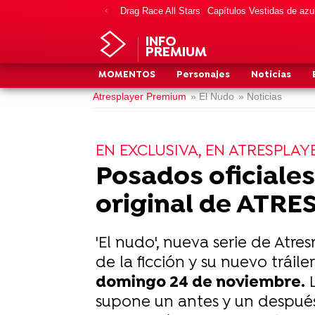
Drag Race All Stars
Capítulos Vestidas de azu
INFO
PREMIUM
MOMENTOS
Personajes
Noticias
Atresplayer Premium
» El Nudo
» Noticias
EN EXCLUSIVA, EN ATRESPLAY
Posados oficiales 
original de ATR
'El nudo', nueva serie de Atre
de la ficción y su nuevo tráiler
domingo 24 de noviembre.
L
supone un antes y un después 