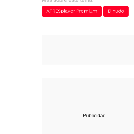
Más sobre este tema:
ATRESplayer Premium
El nudo