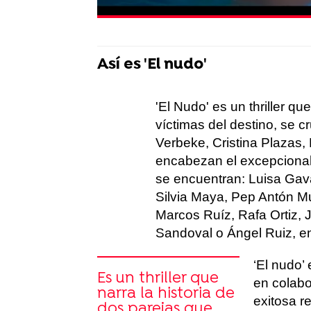
Así es 'El nudo'
'El Nudo' es un thriller qu
víctimas del destino, se c
Verbeke, Cristina Plazas,
encabezan el excepcional 
se encuentran: Luisa Gava
Silvia Maya, Pep Antón Mu
Marcos Ruíz, Rafa Ortiz,
Sandoval o Ángel Ruiz, en
‘El nudo’
Es un thriller que
en colabo
narra la historia de
exitosa r
dos parejas que,