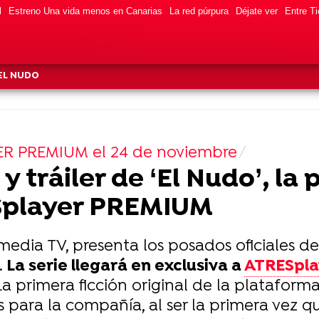
l
Estreno Una vida menos en Canarias
La red púrpura
Déjate ver
Entre Ti
EL NUDO
ER PREMIUM el 24 de noviembre
y tráiler de ‘El Nudo’, la
ESplayer PREMIUM
smedia TV, presenta los posados oficiales d
.
La serie llegará en exclusiva a
ATRESpla
a primera ficción original de la platafor
para la compañía, al ser la primera vez que