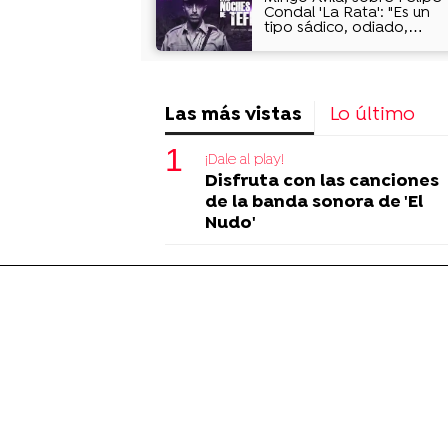
Condal 'La Rata': "Es un
tipo sádico, odiado,
odioso y rencoroso"
Las más vistas
Lo último
¡Dale al play!
Disfruta con las canciones
de la banda sonora de 'El
Nudo'