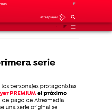
erras
Anterior
Siguiente
 primera serie
e los personajes protagonistas
yer PREMIUM
el próximo
ma de pago de Atresmedia
 una serie original se