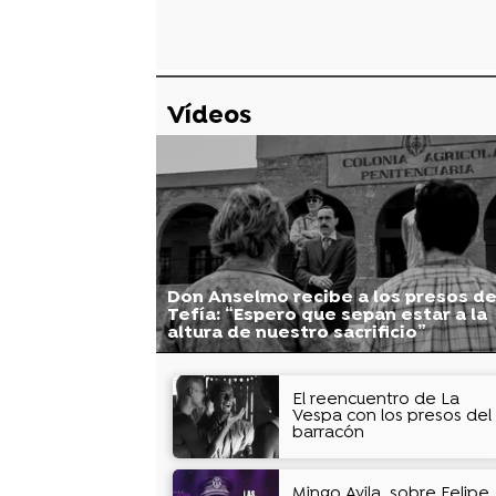
Vídeos
Don Anselmo recibe a los presos d
Tefía: “Espero que sepan estar a la
altura de nuestro sacrificio”
El reencuentro de La
Vespa con los presos del
barracón
Mingo Ávila, sobre Felipe