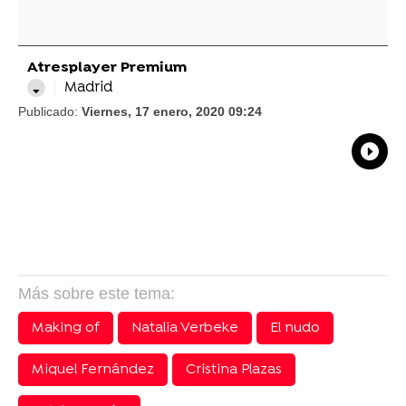
Atresplayer Premium
Madrid
Publicado:
Viernes, 17 enero, 2020 09:24
What
Comp
Más sobre este tema:
Making of
Natalia Verbeke
El nudo
Miquel Fernández
Cristina Plazas