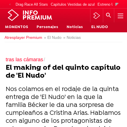
Drag Race All Stars
Capítulos Vestidas de azul
Estreno Una vida
INFO
PREMIUM
MOMENTOS
Personajes
Noticias
EL NUDO
Atresplayer Premium
» El Nudo
» Noticias
tras las cámaras
El making of del quinto capítulo
de 'El Nudo'
Nos colamos en el rodaje de la quinta
entrega de 'El Nudo' en la que la
familia Bécker le da una sorpresa de
cumpleaños a Cristina Arias. Hablamos
con alguno de los protagonistas de