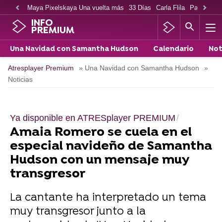
Maya Pixelskaya Una vuelta más
33 Días
Carla Flila
Paco Cabe
INFO
PREMIUM
Una Navidad con Samantha Hudson
Calendario
Not
Atresplayer Premium
» Una Navidad con Samantha Hudson
»
Noticias
Ya disponible en ATRESplayer PREMIUM
Amaia Romero se cuela en el
especial navideño de Samantha
Hudson con un mensaje muy
transgresor
La cantante ha interpretado un tema
muy transgresor junto a la