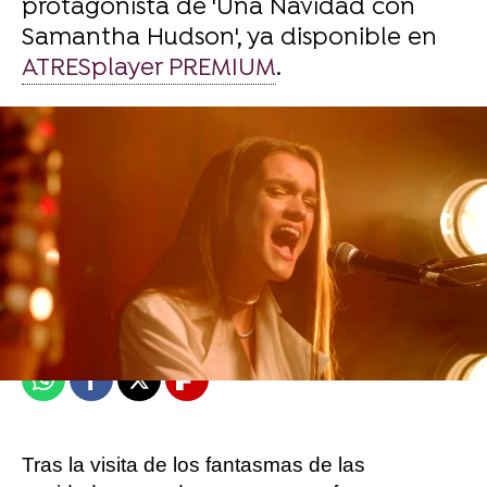
protagonista de 'Una Navidad con
Samantha Hudson', ya disponible en
ATRESplayer PREMIUM
.
atresplayer
Madrid
Publicado:
19 de diciembre de 2021, 21:03
Whatsapp
Facebook
X
Flipboard
Tras la visita de los fantasmas de las