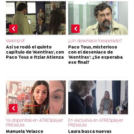
Making of
¿Un desenlace inesperado?
Así se rodó el quinto
Paco Tous, misterioso
capítulo de 'Mentiras', con
con el desenlace de
Paco Tous e Itziar Atienza
'Mentiras': ¿Se esperaba
ese final?
Ya disponible en ATRESplayer
En exclusiva en ATRESplayer
PREMIUM
PREMIUM
Manuela Velasco
Laura busca nuevas