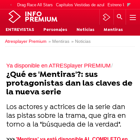
Drag Race All Stars
Capítulos Vestidas de azul
Estreno Una vida
INFO
PREMIUM
ENTREVISTAS
Personajes
Noticias
Mentiras
Atresplayer Premium
» Mentiras
» Noticias
Ya disponible en ATRESplayer PREMIUM
¿Qué es 'Mentiras'?: sus
protagonistas dan las claves de
la nueva serie
Los actores y actrices de la serie dan
las pistas sobre la trama, que gira en
torno a la "búsqueda de la verdad".
>>>
'Mentiras' ya está disponible AL COMPLETO en