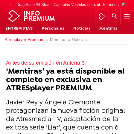
Drag Race All Stars
Capítulos Vestidas de azul
Estreno Una vida
INFO
PREMIUM
ENTREVISTAS
Personajes
Noticias
Mentiras
Atresplayer Premium
» Mentiras
» Noticias
Antes de su emisión en Antena 3
‘Mentiras’ ya está disponible al
completo en exclusiva en
ATRESplayer PREMIUM
Javier Rey y Ángela Cremonte
protagonizan la nueva ficción original
de Atresmedia TV, adaptación de la
exitosa serie ‘Liar’, que cuenta con 6