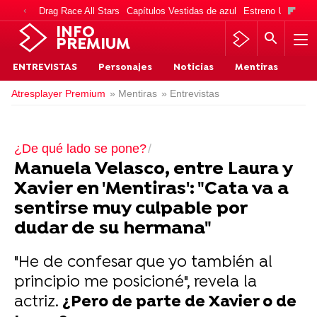
Drag Race All Stars
Capítulos Vestidas de azul
Estreno Una vida
INFO
PREMIUM
ENTREVISTAS
Personajes
Noticias
Mentiras
Atresplayer Premium
» Mentiras
» Entrevistas
¿De qué lado se pone?
Manuela Velasco, entre Laura y
Xavier en 'Mentiras': "Cata va a
sentirse muy culpable por
dudar de su hermana"
"He de confesar que yo también al
principio me posicioné", revela la
actriz.
¿Pero de parte de Xavier o de