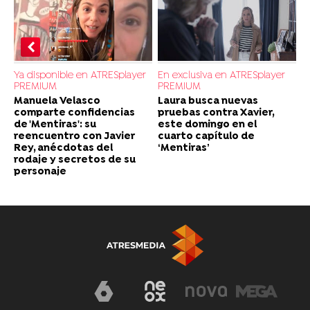
Ya disponible en ATRESplayer
En exclusiva en ATRESplayer
PREMIUM
PREMIUM
Manuela Velasco
Laura busca nuevas
comparte confidencias
pruebas contra Xavier,
de 'Mentiras': su
este domingo en el
reencuentro con Javier
cuarto capítulo de
Rey, anécdotas del
‘Mentiras’
rodaje y secretos de su
personaje