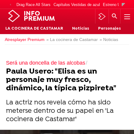
Drag Race All Stars
Capítulos Vestidas de azul
Estreno Una vida
INFO
PREMIUM
LA COCINERA DE CASTAMAR
Noticias
Personajes
Atresplayer Premium
» La cocinera de Castamar
» Noticias
Será una doncella de las alcobas
Paula Usero: "Elisa es un
personaje muy fresco,
dinámico, la típica pizpireta"
La actriz nos revela cómo ha sido
meterse dentro de su papel en 'La
cocinera de Castamar'