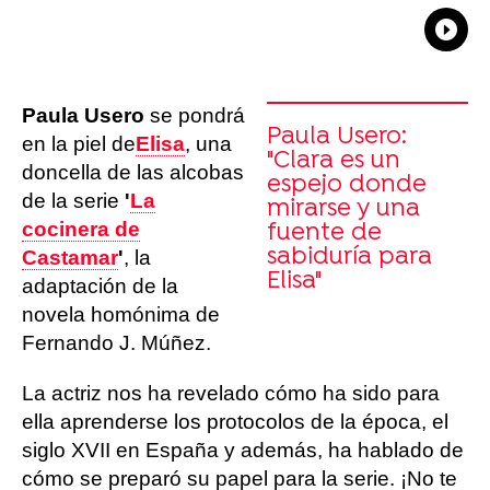
What
Comp
Paula Usero
se pondrá
Paula Usero:
en la piel de
Elisa
, una
"Clara es un
doncella de las alcobas
espejo donde
de la serie
'
La
mirarse y una
cocinera de
fuente de
sabiduría para
Castamar
'
, la
Elisa"
adaptación de la
novela homónima de
Fernando J. Múñez.
La actriz nos ha revelado cómo ha sido para
ella aprenderse los protocolos de la época, el
siglo XVII en España y además, ha hablado de
cómo se preparó su papel para la serie. ¡No te