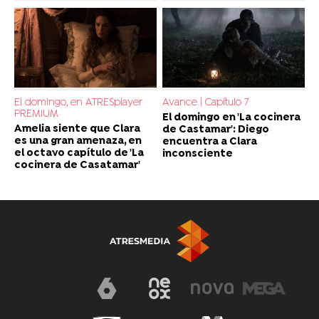
El domingo, en ATRESplayer
Avance | Capítulo 7
PREMIUM
El domingo en 'La cocinera
Amelia siente que Clara
de Castamar': Diego
es una gran amenaza, en
encuentra a Clara
el octavo capítulo de 'La
inconsciente
cocinera de Casatamar'