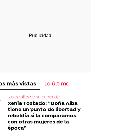
p
ir
ebook
Twitter
Linkedin
Flipboard
as más vistas
Lo último
Los detalles de su personaje
Xenia Tostado: “Doña Alba
tiene un punto de libertad y
rebeldía si la comparamos
con otras mujeres de la
época”