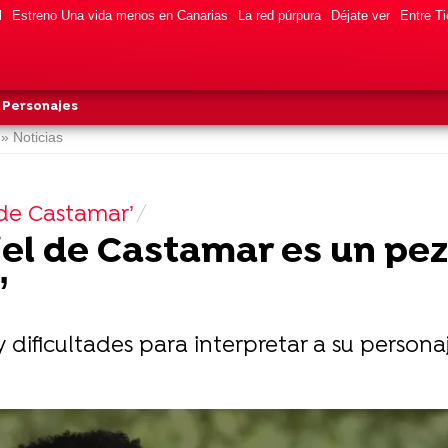
l
Estreno Una vida menos en Canarias
La red púrpura
Déjate ver
Entre Ti
Personajes
» Noticias
 de Castamar’
el de Castamar es un pez
”
y dificultades para interpretar a su person