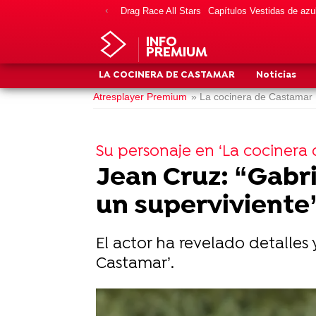
Drag Race All Stars
Capítulos Vestidas de azu
INFO
PREMIUM
LA COCINERA DE CASTAMAR
Noticias
Atresplayer Premium
» La cocinera de Castamar
Su personaje en ‘La cocinera
Jean Cruz: “Gabri
un superviviente
El actor ha revelado detalles 
Castamar’.