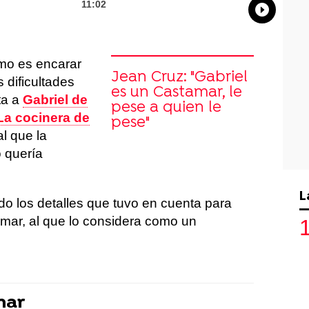
11:02
Whatsap
Compart
Fac
mo es encarar
Jean Cruz: "Gabriel
 dificultades
es un Castamar, le
ta a
Gabriel de
pese a quien le
La cocinera de
pese"
al que la
 quería
L
do los detalles que tuvo en cuenta para
amar, al que lo considera como un
mar