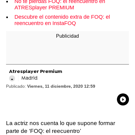
No te pierdas FOQ: el reencuentro en
ATRESplayer PREMIUM
Descubre el contenido extra de FOQ: el
reencuentro en InstaFOQ
Atresplayer Premium
Madrid
Publicado:
Viernes, 11 diciembre, 2020 12:59
What
Comp
La actriz nos cuenta lo que supone formar
parte de ‘FOQ: el reecuentro’