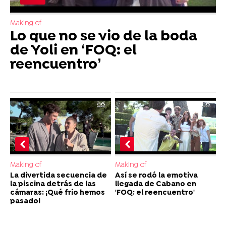
Making of
Lo que no se vio de la boda
de Yoli en ‘FOQ: el
reencuentro’
Making of
Making of
La divertida secuencia de
Así se rodó la emotiva
la piscina detrás de las
llegada de Cabano en
cámaras: ¡Qué frío hemos
'FOQ: el reencuentro'
pasado!