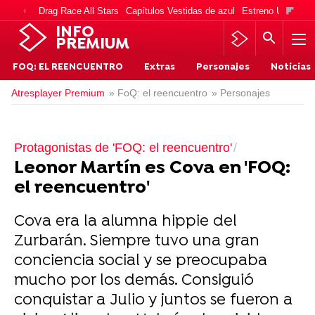
Drag Race All Stars
Capítulos Vestidas de azul
Estreno Una vida
INFO
PREMIUM
FOQ: EL REENCUENTRO
Extras
Personajes
Noticias
Atresplayer Premium
» FoQ: el reencuentro
» Personajes
Protagonistas de 'FOQ: el reencuentro'
Leonor Martín es Cova en 'FOQ:
el reencuentro'
Cova era la alumna hippie del
Zurbarán. Siempre tuvo una gran
conciencia social y se preocupaba
mucho por los demás. Consiguió
conquistar a Julio y juntos se fueron a