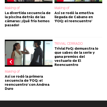
Making of
Making of
La divertida secuencia de
Así se rodó la emotiva
la piscina detrás de las
llegada de Cabano en
cámaras: ¡Qué frío hemos
'FOQ: el reencuentro'
pasado!
TRIVIAL CERRADO
Trivial FoQ: demuestra lo
que sabes de la serie y
gana premios del
vestuario de El
Reencuentro
Making of
Así se rodó la primera
secuencia de 'FOQ: el
reencuentro' con Andrea
Duro