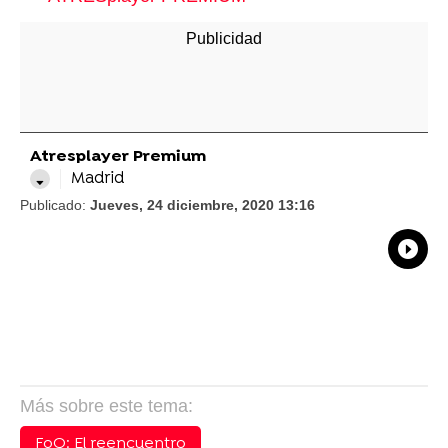
Atresplayer Premium
Madrid
Publicado:
Jueves, 24 diciembre, 2020 13:16
What
Comp
Más sobre este tema:
FoQ: El reencuentro