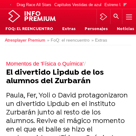
Drag Race All Stars
Capítulos Vestidas de azul
Estreno Una vida
INFO
PREMIUM
FOQ: EL REENCUENTRO
Extras
Personajes
Noticias
Atresplayer Premium
» FoQ: el reencuentro
» Extras
Momentos de 'Física o Química'
El divertido Lipdub de los
alumnos del Zurbarán
Paula, Fer, Yoli o David protagonizaron
un divertido Lipdub en el instituto
Zurbarán junto al resto de los
alumnos. Revive el mágico momento
en el que el baile se hizo el