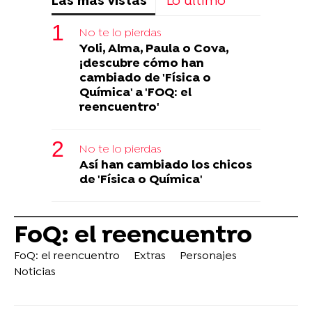
Las más vistas
Lo último
No te lo pierdas
Yoli, Alma, Paula o Cova,
¡descubre cómo han
cambiado de 'Física o
Química' a 'FOQ: el
reencuentro'
No te lo pierdas
Así han cambiado los chicos
de 'Física o Química'
FoQ: el reencuentro
FoQ: el reencuentro
Extras
Personajes
Noticias