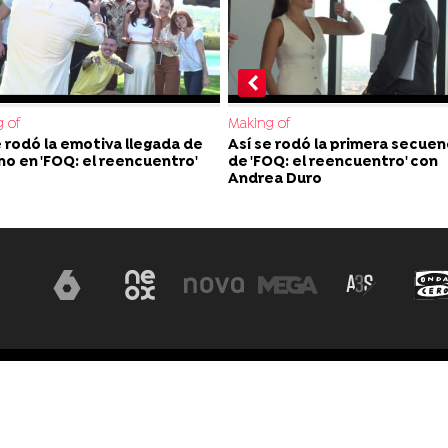
 of
Making of
e rodó la emotiva llegada de
Así se rodó la primera secuen
o en 'FOQ: el reencuentro'
de 'FOQ: el reencuentro' con
Andrea Duro
Aviso legal
Política de privacidad
Pol
sla Graciosa 13, 28703, S.S. de los Reyes,
Accesibilidad