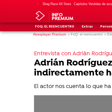
Drag Race All Stars
Capítulos Vestidas de azu
INFO
PREMIUM
FOQ: EL REENCUENTRO
Extras
Person
Atresplayer Premium
» FoQ: el reencuentro
» Ex
Entrevista con Adrián Rodríg
Adrián Rodríguez
indirectamente 
El actor nos cuenta lo que ha