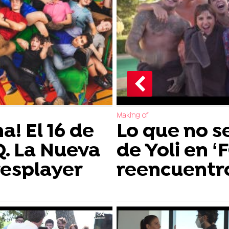
Making of
a! El 16 de
Lo que no se
Q. La Nueva
de Yoli en ‘
resplayer
reencuentr