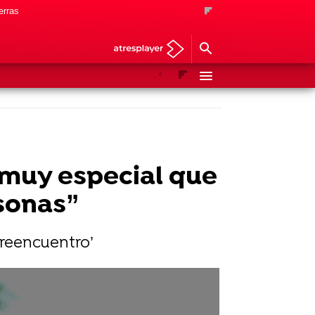
erras
Anterior
Siguiente
 muy especial que
sonas”
 reencuentro’