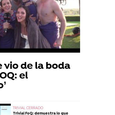
 vio de la boda
FOQ: el
o’
TRIVIAL CERRADO
Trivial FoQ: demuestra lo que