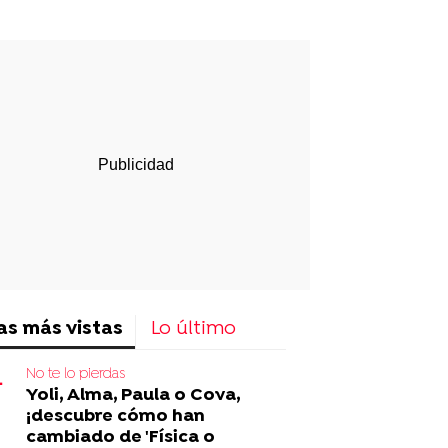
p
ir
ebook
Twitter
Linkedin
Flipboard
as más vistas
Lo último
No te lo pierdas
Yoli, Alma, Paula o Cova,
¡descubre cómo han
cambiado de 'Física o