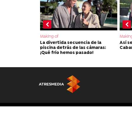
Making of
Making
La divertida secuencia de la
Así s
piscina detrás de las cámaras:
Caban
¡Qué frío hemos pasado!
© Atresmedia Corporación de Medios de Comunicación, S.A - A. I
Madrid. Reservados todos los derechos