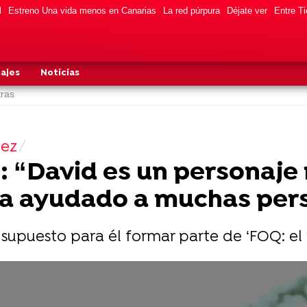
l
Estreno Una vida menos en Canarias
La red púrpura
Déjate ver
Entre Ti
ajes
Noticias
tras
uez
: “David es un personaje
ha ayudado a muchas per
 supuesto para él formar parte de ‘FOQ: el