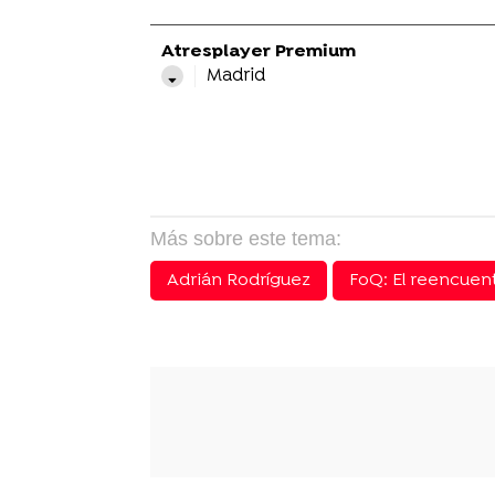
Atresplayer Premium
Madrid
Más sobre este tema:
Adrián Rodríguez
FoQ: El reencuen