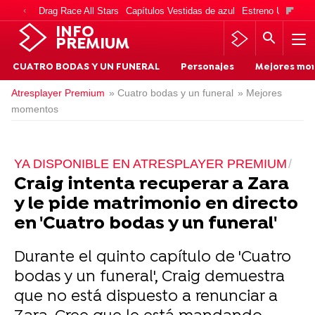
Drag Race All Stars
Capítulos Vestidas de azul
Estreno Una vida
INFO
PREMIUM
CUATRO BODAS Y UN FUNERAL
Personajes
Mejores mo
Atresplayer Premium
» Cuatro bodas y un funeral
» Mejores
momentos
YA DISPONIBLE EN ATRESPLAYER PREMIUM
Craig intenta recuperar a Zara
y le pide matrimonio en directo
en 'Cuatro bodas y un funeral'
Durante el quinto capítulo de 'Cuatro
bodas y un funeral', Craig demuestra
que no está dispuesto a renunciar a