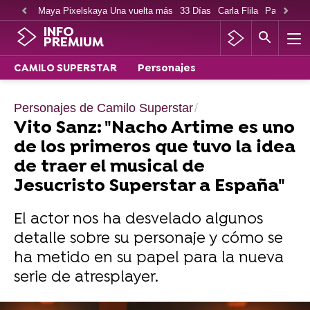
Maya Pixelskaya Una vuelta más
33 Días
Carla Flila
Paco Cabe
INFO
PREMIUM
CAMILO SUPERSTAR
Personajes
Personajes de Camilo Superstar
Vito Sanz: "Nacho Artime es uno
de los primeros que tuvo la idea
de traer el musical de
Jesucristo Superstar a España"
El actor nos ha desvelado algunos
detalle sobre su personaje y cómo se
ha metido en su papel para la nueva
serie de atresplayer.