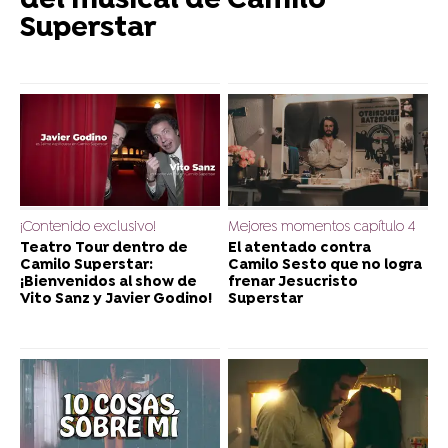
del musical de Camilo
Superstar
¡Contenido exclusivo!
Mejores momentos capítulo 4
Teatro Tour dentro de
El atentado contra
Camilo Superstar:
Camilo Sesto que no logra
¡Bienvenidos al show de
frenar Jesucristo
Vito Sanz y Javier Godino!
Superstar