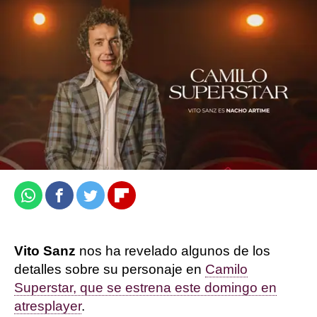
El domingo, estreno de Camilo Superstar
en atresplayer
Jennifer Álvarez
Publicado:
16 de noviembre de 2023, 10:10
Whatsapp
Facebook
Twitter
Flipboard
Vito Sanz
nos ha revelado algunos de los
detalles sobre su personaje en
Camilo
Superstar, que se estrena este domingo en
atresplayer
.