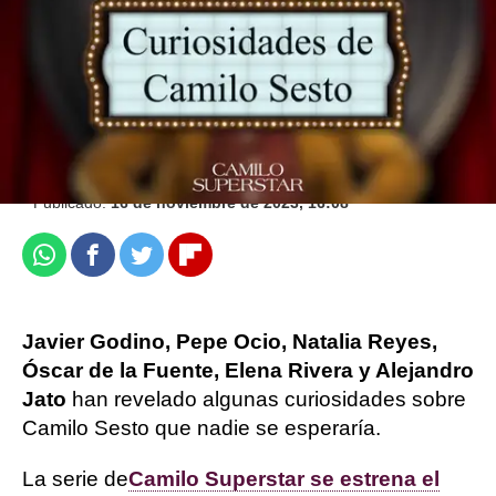
Jennifer Álvarez |
Ximena Rodero
Publicado:
16 de noviembre de 2023, 16:08
Whatsapp
Facebook
Twitter
Flipboard
Javier Godino, Pepe Ocio, Natalia Reyes,
Óscar de la Fuente, Elena Rivera y Alejandro
Jato
han revelado algunas curiosidades sobre
Camilo Sesto que nadie se esperaría.
La serie de
Camilo Superstar se estrena el