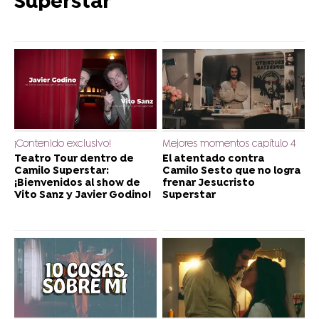
Superstar
¡Contenido exclusivo!
Mejores momentos capítulo 4
Teatro Tour dentro de
El atentado contra
Camilo Superstar:
Camilo Sesto que no logra
¡Bienvenidos al show de
frenar Jesucristo
Vito Sanz y Javier Godino!
Superstar