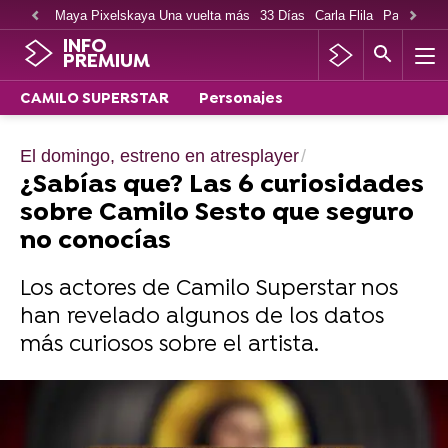
Maya Pixelskaya Una vuelta más
33 Días
Carla Flila
Paco Cabe
INFO
PREMIUM
CAMILO SUPERSTAR
Personajes
El domingo, estreno en atresplayer
¿Sabías que? Las 6 curiosidades
sobre Camilo Sesto que seguro
no conocías
Los actores de Camilo Superstar nos
han revelado algunos de los datos
más curiosos sobre el artista.
El domingo, estreno de Camilo Superstar
en atresplayer