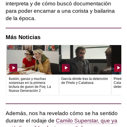
interpreta y de cómo buscó documentación
para poder encarnar a una corista y bailarina
de la época.
Más Noticias
Ilusión, ganas y muchas
García dimite tras la detención
Prieto e
sorpresas en la primera
de Prieto y Calatrava
Calatrava
lectura de guion de Foq: La
detenid
Nueva Generación 2
Además, nos ha revelado cómo se ha sentido
durante el rodaje de
Camilo Superstar, que ya