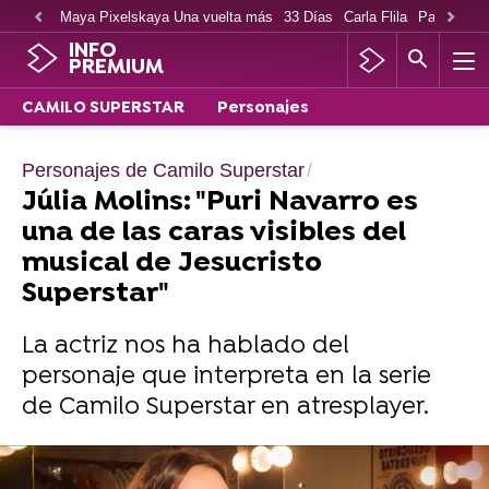
Maya Pixelskaya Una vuelta más
33 Días
Carla Flila
Paco Cabe
INFO
PREMIUM
CAMILO SUPERSTAR
Personajes
Personajes de Camilo Superstar
Júlia Molins: "Puri Navarro es
una de las caras visibles del
musical de Jesucristo
Superstar"
La actriz nos ha hablado del
personaje que interpreta en la serie
de Camilo Superstar en atresplayer.
Disfruta de Camilo Superstar en