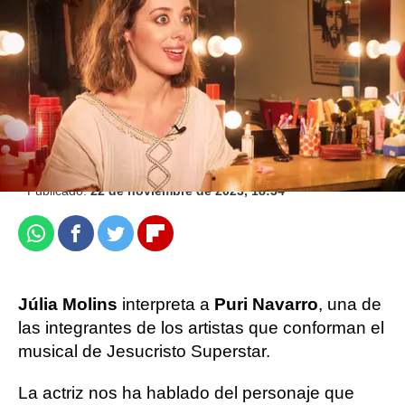
atresplayer
.
Jennifer Álvarez |
Ximena Rodero
Publicado:
22 de noviembre de 2023, 18:34
Whatsapp
Facebook
Twitter
Flipboard
Júlia Molins
interpreta a
Puri Navarro
, una de
las integrantes de los artistas que conforman el
musical de Jesucristo Superstar.
La actriz nos ha hablado del personaje que