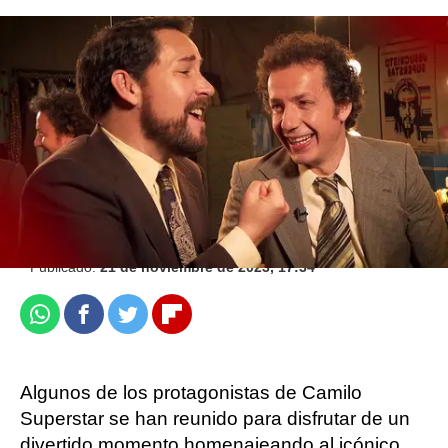
No te pierdas el primer capítulo de Camilo
Superstar en atresplayer
.
Jennifer Álvarez |
Ximena Rodero
Publicado:
21 de noviembre de 2023, 17:34
Whatsapp
Facebook
Twitter
Flipboard
Algunos de los protagonistas de Camilo
Superstar se han reunido para disfrutar de un
divertido momento homenajeando al icónico