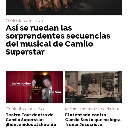
Contenido exclusivo
Así se ruedan las
sorprendentes secuencias
del musical de Camilo
Superstar
¡Contenido exclusivo!
Mejores momentos capítulo 4
Teatro Tour dentro de
El atentado contra
Camilo Superstar:
Camilo Sesto que no logra
¡Bienvenidos al show de
frenar Jesucristo