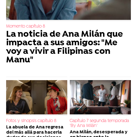
Momento capítulo 8
La noticia de Ana Milán que
impacta a sus amigos: "Me
voy a vivir a Filipinas con
Manu"
Fotos y sinopsis capítulo 8
Capítulo 7 segunda temporada
'By Ana MIlán'
La abuela de Ana regresa
Ana Milán, desesperada y
del más allá para hacerla