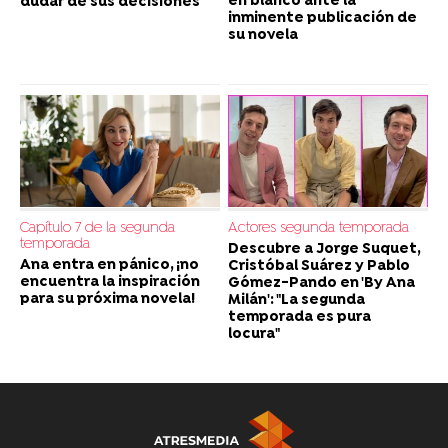
en blanco ante la
dudar de sus decisiones
inminente publicación de
su novela
Capítulo 7 de la segunda
Actores segunda temporada
temporada
Descubre a Jorge Suquet,
Ana entra en pánico, ¡no
Cristóbal Suárez y Pablo
encuentra la inspiración
Gómez-Pando en 'By Ana
para su próxima novela!
Milán': "La segunda
temporada es pura
locura"