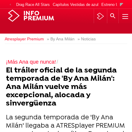
Drag Race All Stars
Capítulos Vestidas de azul
Estreno Una vida
INFO
PREMIUM
Atresplayer Premium
» By Ana Milán
» Noticias
¡Más Ana que nunca!
El tráiler oficial de la segunda
temporada de 'By Ana Milán':
Ana Milán vuelve más
excepcional, alocada y
sinvergüenza
La segunda temporada de 'By Ana
Milán' llegaba a ATRESplayer PREMIUM