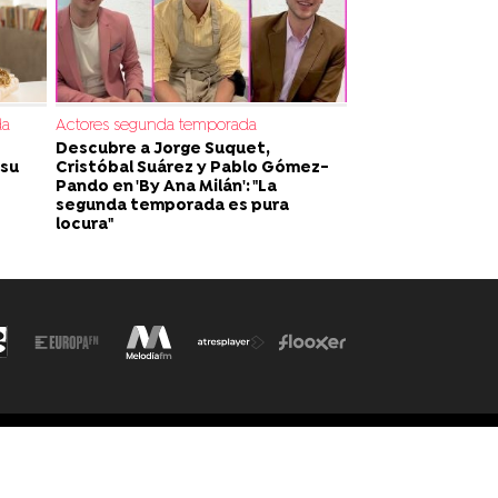
da
Actores segunda temporada
Descubre a Jorge Suquet,
 su
Cristóbal Suárez y Pablo Gómez-
Pando en 'By Ana Milán': "La
segunda temporada es pura
locura"
ítica de cookies
Cond. de participación