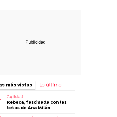
p
ir
ebook
Twitter
Linkedin
Flipboard
as más vistas
Lo último
Capítulo 4
Rebeca, fascinada con las
tetas de Ana Milán