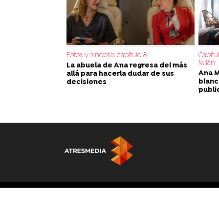
Fotos y sinopsis capítulo 8
Capítu
MIlán'
La abuela de Ana regresa del más
Ana M
allá para hacerla dudar de sus
blanc
decisiones
publi
© Atresmedia Corporación de Medios de Comunicación, S.A - A. I
Madrid. Reservados todos los derechos