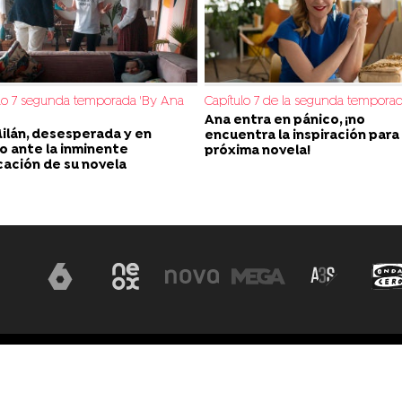
lo 7 segunda temporada 'By Ana
Capítulo 7 de la segunda tempora
Ana entra en pánico, ¡no
ilán, desesperada y en
encuentra la inspiración para
o ante la inminente
próxima novela!
cación de su novela
Aviso legal
Política de privacidad
Pol
sla Graciosa 13, 28703, S.S. de los Reyes,
Accesibilidad