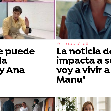
Momento capítulo 8
se puede
La noticia 
da
impacta a s
y Ana
voy a vivir a
Manu"