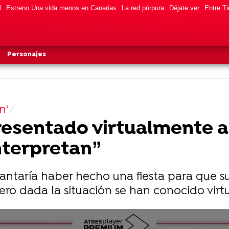
l
Estreno Una vida menos en Canarias
La red púrpura
Déjate ver
Entre Ti
Personajes
n'
resentado virtualmente a
nterpretan”
antaría haber hecho una fiesta para que s
pero dada la situación se han conocido vir