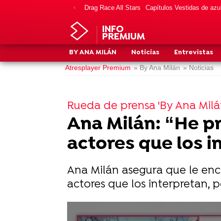
Drag Race All Stars
Capítulos Vestidas de azu
INFO
PREMIUM
BY ANA MILÁN
Noticias
Entrevistas
Atresplayer Premium
» By Ana Milán
» Noticias
Rueda de prensa 'By Ana Milá
Ana Milán: “He p
actores que los i
Ana Milán asegura que le enc
actores que los interpretan, 