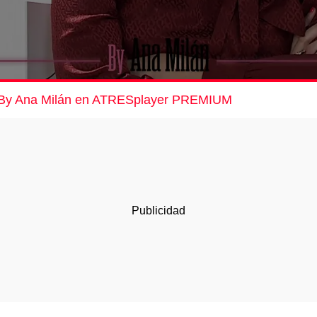
 de By Ana Milán en ATRESplayer PREMIUM