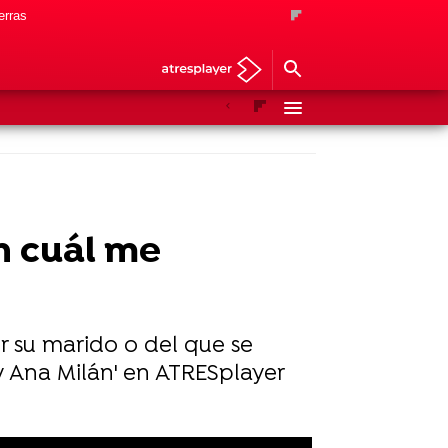
erras
Anterior
Siguiente
n cuál me
er su marido o del que se
 Ana Milán' en ATRESplayer