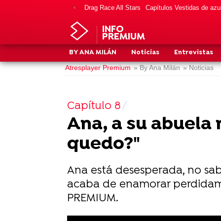
Drag Race All Stars
Capítulos Vestidas de azu
INFO
PREMIUM
BY ANA MILÁN
Noticias
Entrevistas
Atresplayer Premium
» By Ana Milán
» Noticias
Capítulo 8
Ana, a su abuela
quedo?"
Ana está desesperada, no sabe
acaba de enamorar perdidamen
PREMIUM.