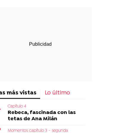
p
ir
ebook
Twitter
Linkedin
Flipboard
as más vistas
Lo último
Capítulo 4
Rebeca, fascinada con las
tetas de Ana Milán
Momentos capítulo 3 - segunda