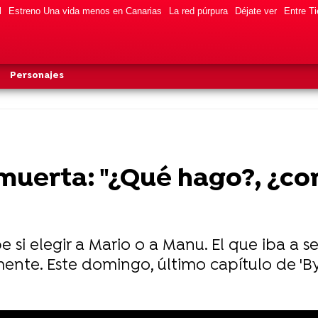
l
Estreno Una vida menos en Canarias
La red púrpura
Déjate ver
Entre Ti
Personajes
 muerta: "¿Qué hago?, ¿co
 si elegir a Mario o a Manu. El que iba a s
te. Este domingo, último capítulo de 'By